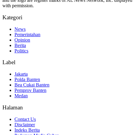
and the logo are register marks of AL News Network, Inc. displayed
with permission.
Kategori
News
Pemerintahan
Opinion
Berita
Politics
Label
Jakarta
Polda Banten
Bea Cukai Banten
Pemprov Banten
Medan
Halaman
Contact Us
Disclaimer
Indeks Berita