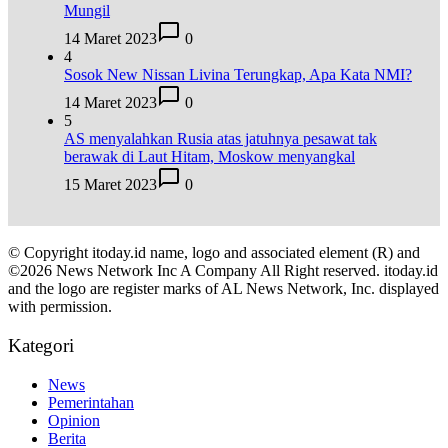
Mungil
14 Maret 2023
0
4
Sosok New Nissan Livina Terungkap, Apa Kata NMI?
14 Maret 2023
0
5
AS menyalahkan Rusia atas jatuhnya pesawat tak
berawak di Laut Hitam, Moskow menyangkal
15 Maret 2023
0
© Copyright itoday.id name, logo and associated element (R) and
©2026 News Network Inc A Company All Right reserved. itoday.id
and the logo are register marks of AL News Network, Inc. displayed
with permission.
Kategori
News
Pemerintahan
Opinion
Berita