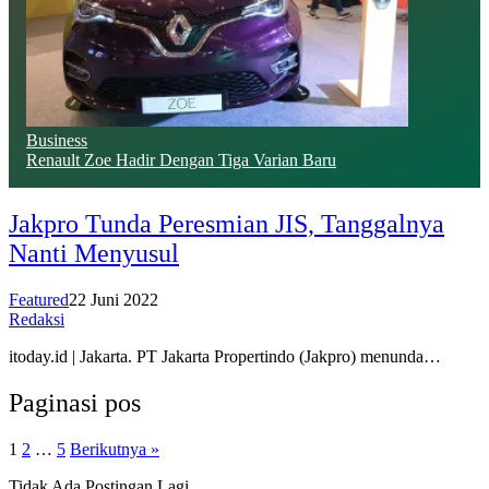
Business
Renault Zoe Hadir Dengan Tiga Varian Baru
Jakpro Tunda Peresmian JIS, Tanggalnya
Nanti Menyusul
Featured
22 Juni 2022
Redaksi
itoday.id | Jakarta. PT Jakarta Propertindo (Jakpro) menunda…
Paginasi pos
1
2
…
5
Berikutnya »
Tidak Ada Postingan Lagi.