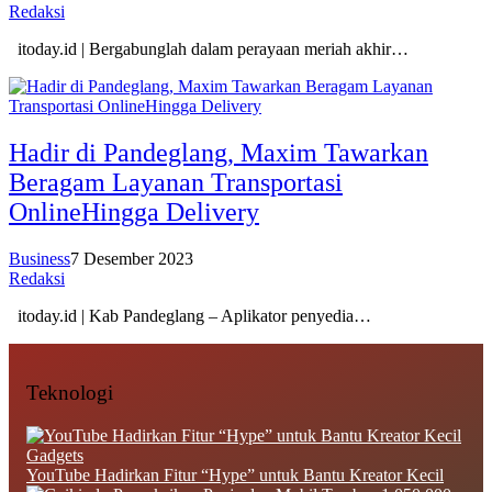
Redaksi
itoday.id | Bergabunglah dalam perayaan meriah akhir…
Hadir di Pandeglang, Maxim Tawarkan
Beragam Layanan Transportasi
OnlineHingga Delivery
Business
7 Desember 2023
Redaksi
itoday.id | Kab Pandeglang – Aplikator penyedia…
Teknologi
Gadgets
YouTube Hadirkan Fitur “Hype” untuk Bantu Kreator Kecil