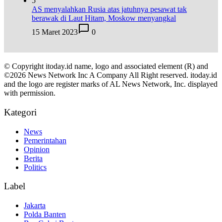
5
AS menyalahkan Rusia atas jatuhnya pesawat tak
berawak di Laut Hitam, Moskow menyangkal
15 Maret 2023
0
© Copyright itoday.id name, logo and associated element (R) and
©2026 News Network Inc A Company All Right reserved. itoday.id
and the logo are register marks of AL News Network, Inc. displayed
with permission.
Kategori
News
Pemerintahan
Opinion
Berita
Politics
Label
Jakarta
Polda Banten