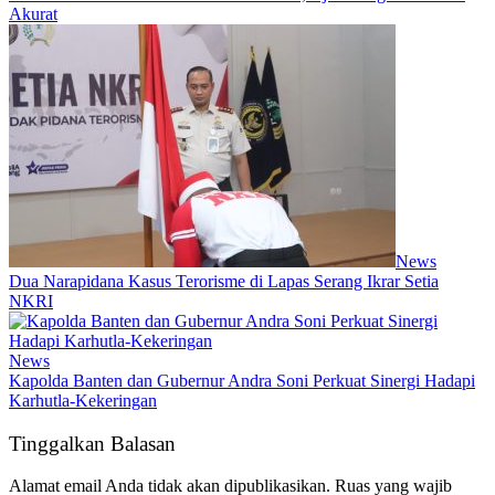
Akurat
News
Dua Narapidana Kasus Terorisme di Lapas Serang Ikrar Setia
NKRI
News
Kapolda Banten dan Gubernur Andra Soni Perkuat Sinergi Hadapi
Karhutla-Kekeringan
Tinggalkan Balasan
Alamat email Anda tidak akan dipublikasikan.
Ruas yang wajib