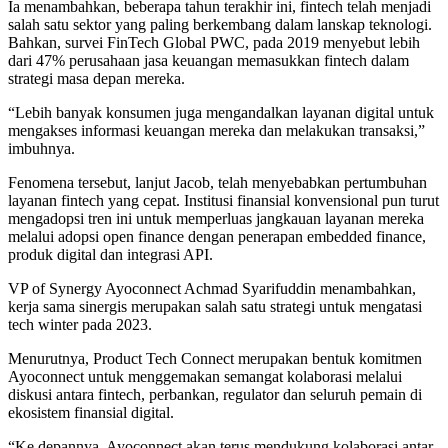
Ia menambahkan, beberapa tahun terakhir ini, fintech telah menjadi
salah satu sektor yang paling berkembang dalam lanskap teknologi.
Bahkan, survei FinTech Global PWC, pada 2019 menyebut lebih
dari 47% perusahaan jasa keuangan memasukkan fintech dalam
strategi masa depan mereka.
“Lebih banyak konsumen juga mengandalkan layanan digital untuk
mengakses informasi keuangan mereka dan melakukan transaksi,”
imbuhnya.
Fenomena tersebut, lanjut Jacob, telah menyebabkan pertumbuhan
layanan fintech yang cepat. Institusi finansial konvensional pun turut
mengadopsi tren ini untuk memperluas jangkauan layanan mereka
melalui adopsi open finance dengan penerapan embedded finance,
produk digital dan integrasi API.
VP of Synergy Ayoconnect Achmad Syarifuddin menambahkan,
kerja sama sinergis merupakan salah satu strategi untuk mengatasi
tech winter pada 2023.
Menurutnya, Product Tech Connect merupakan bentuk komitmen
Ayoconnect untuk menggemakan semangat kolaborasi melalui
diskusi antara fintech, perbankan, regulator dan seluruh pemain di
ekosistem finansial digital.
“Ke depannya, Ayoconnect akan terus mendukung kolaborasi antar