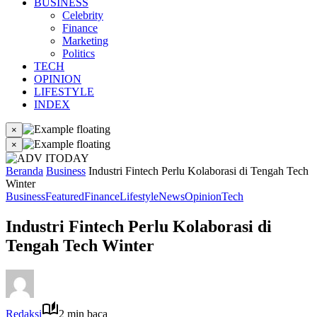
BUSINESS
Celebrity
Finance
Marketing
Politics
TECH
OPINION
LIFESTYLE
INDEX
×
×
Beranda
Business
Industri Fintech Perlu Kolaborasi di Tengah Tech
Winter
Business
Featured
Finance
Lifestyle
News
Opinion
Tech
Industri Fintech Perlu Kolaborasi di
Tengah Tech Winter
Redaksi
2 min baca