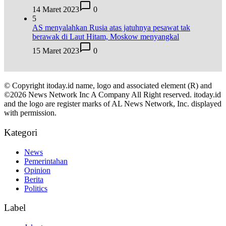
14 Maret 2023
0
5
AS menyalahkan Rusia atas jatuhnya pesawat tak
berawak di Laut Hitam, Moskow menyangkal
15 Maret 2023
0
© Copyright itoday.id name, logo and associated element (R) and
©2026 News Network Inc A Company All Right reserved. itoday.id
and the logo are register marks of AL News Network, Inc. displayed
with permission.
Kategori
News
Pemerintahan
Opinion
Berita
Politics
Label