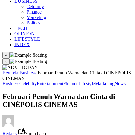
BUSINESS
Celebrity
Finance
Marketing
Politics
TECH
OPINION
LIFESTYLE
INDEX
×
×
Beranda
Business
Februari Penuh Warna dan Cinta di CINÉPOLIS
CINEMAS
Business
Celebrity
Entertainment
Finance
Lifestyle
Marketing
News
Februari Penuh Warna dan Cinta di
CINÉPOLIS CINEMAS
Redaksi
3 min baca