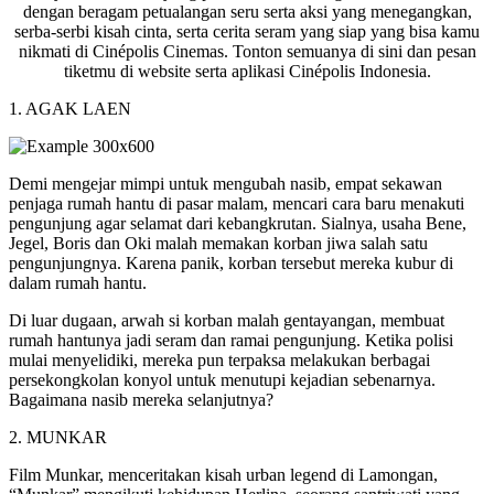
dengan beragam petualangan seru serta aksi yang menegangkan,
serba-serbi kisah cinta, serta cerita seram yang siap yang bisa kamu
nikmati di Cinépolis Cinemas. Tonton semuanya di sini dan pesan
tiketmu di website serta aplikasi Cinépolis Indonesia.
1. AGAK LAEN
Demi mengejar mimpi untuk mengubah nasib, empat sekawan
penjaga rumah hantu di pasar malam, mencari cara baru menakuti
pengunjung agar selamat dari kebangkrutan. Sialnya, usaha Bene,
Jegel, Boris dan Oki malah memakan korban jiwa salah satu
pengunjungnya. Karena panik, korban tersebut mereka kubur di
dalam rumah hantu.
Di luar dugaan, arwah si korban malah gentayangan, membuat
rumah hantunya jadi seram dan ramai pengunjung. Ketika polisi
mulai menyelidiki, mereka pun terpaksa melakukan berbagai
persekongkolan konyol untuk menutupi kejadian sebenarnya.
Bagaimana nasib mereka selanjutnya?
2. MUNKAR
Film Munkar, menceritakan kisah urban legend di Lamongan,