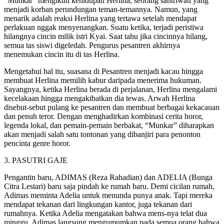
“Munkar” mengikuti kehidupan Herlina, seorang santriwati yang
menjadi korban perundungan teman-temannya. Namun, yang
menarik adalah reaksi Herlina yang tertawa setelah mendapat
perlakuan nggak menyenangkan. Suatu ketika, terjadi peristiwa
hilangnya cincin milik istri Kyai. Saat tahu jika cincinnya hilang,
semua tas siswi digeledah. Pengurus pesantren akhirnya
menemukan cincin itu di tas Herlina.
Mengetahui hal itu, suasana di Pesantren menjadi kacau hingga
membuat Herlina memilih kabur daripada menerima hukuman.
Sayangnya, ketika Herlina berada di perjalanan, Herlina mengalami
kecelakaan hingga mengakibatkan dia tewas. Arwah Herlina
disebut-sebut pulang ke pesantren dan membuat berbagai kekacauan
dan penuh teror. Dengan menghadirkan kombinasi cerita horor,
legenda lokal, dan pemain-pemain berbakat, “Munkar” diharapkan
akan menjadi salah satu tontonan yang dibanjiri para penonton
pencinta genre horor.
3. PASUTRI GAJE
Pengantin baru, ADIMAS (Reza Rahadian) dan ADELIA (Bunga
Citra Lestari) baru saja pindah ke rumah baru. Demi cicilan rumah,
Adimas meminta Adelia untuk menunda punya anak. Tapi mereka
mendapat tekanan dari lingkungan kantor, juga tekanan dari
rumahnya. Ketika Adelia mengatakan bahwa mens-nya telat dua
minggu, Adimas langsung mengumumkan pada semua orang bahwa