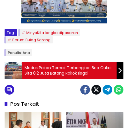
Tag:
MinyaKita langka dipasaran
Perum Bulog Serang
Penulis: Ana
Modus Pakan Ternak Terbongkar, Bea Cukai
Sita 8,2 Juta Batang Rokok Ilegal
Pos Terkait