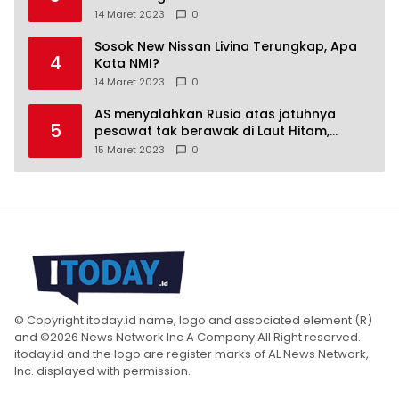
14 Maret 2023
0
Sosok New Nissan Livina Terungkap, Apa
4
Kata NMI?
14 Maret 2023
0
AS menyalahkan Rusia atas jatuhnya
5
pesawat tak berawak di Laut Hitam,
Moskow menyangkal
15 Maret 2023
0
© Copyright itoday.id name, logo and associated element (R)
and ©2026 News Network Inc A Company All Right reserved.
itoday.id and the logo are register marks of AL News Network,
Inc. displayed with permission.