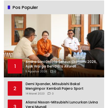
Pos Populer
Andra Soni Didata Sensus Ekonomi 2026,
1
Ajak Warga Beri Data Akurat
5 Agustus 2026
0
Demi Xpander, Mitsubishi Bakal
2
Mengimpor Kembali Pajero Sport
14 Maret 2023
0
Aliansi Nissan-Mitsubishi Luncurkan Livina
3
Versi Mungil