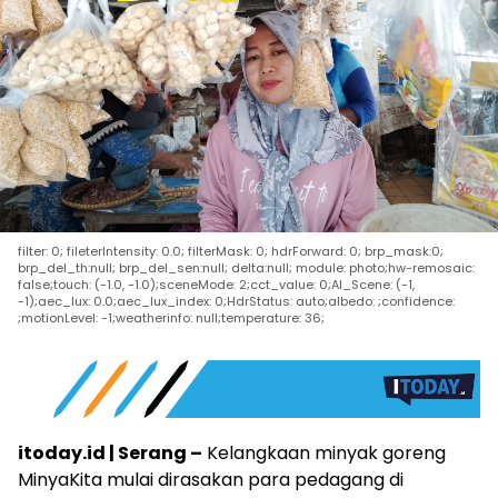
filter: 0; fileterIntensity: 0.0; filterMask: 0; hdrForward: 0; brp_mask:0;
brp_del_th:null; brp_del_sen:null; delta:null; module: photo;hw-remosaic:
false;touch: (-1.0, -1.0);sceneMode: 2;cct_value: 0;AI_Scene: (-1,
-1);aec_lux: 0.0;aec_lux_index: 0;HdrStatus: auto;albedo: ;confidence:
;motionLevel: -1;weatherinfo: null;temperature: 36;
itoday.id | Serang –
Kelangkaan minyak goreng
MinyaKita mulai dirasakan para pedagang di