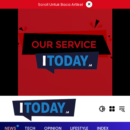
Langsung
×
Scroll Untuk Baca Artikel
ke
konten
NEWS
TECH
OPINION
LIFESTYLE
INDEX