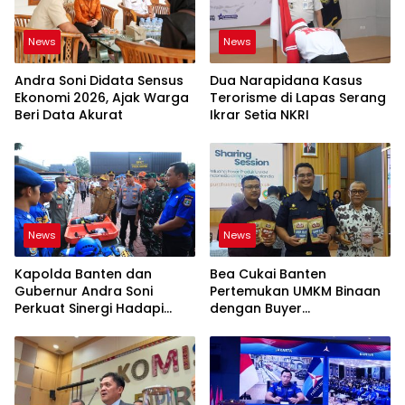
News
News
Andra Soni Didata Sensus
Dua Narapidana Kasus
Ekonomi 2026, Ajak Warga
Terorisme di Lapas Serang
Beri Data Akurat
Ikrar Setia NKRI
News
News
Kapolda Banten dan
Bea Cukai Banten
Gubernur Andra Soni
Pertemukan UMKM Binaan
Perkuat Sinergi Hadapi
dengan Buyer
Karhutla-Kekeringan
Internasional