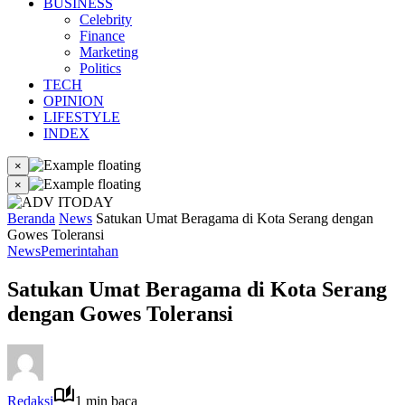
BUSINESS
Celebrity
Finance
Marketing
Politics
TECH
OPINION
LIFESTYLE
INDEX
×
×
Beranda
News
Satukan Umat Beragama di Kota Serang dengan
Gowes Toleransi
News
Pemerintahan
Satukan Umat Beragama di Kota Serang
dengan Gowes Toleransi
Redaksi
1 min baca