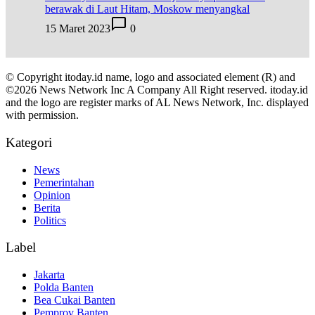
berawak di Laut Hitam, Moskow menyangkal
15 Maret 2023
0
© Copyright itoday.id name, logo and associated element (R) and
©2026 News Network Inc A Company All Right reserved. itoday.id
and the logo are register marks of AL News Network, Inc. displayed
with permission.
Kategori
News
Pemerintahan
Opinion
Berita
Politics
Label
Jakarta
Polda Banten
Bea Cukai Banten
Pemprov Banten