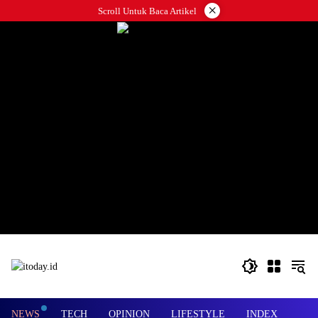
Langsung
×
Scroll Untuk Baca Artikel
ke
konten
NEWS
TECH
OPINION
LIFESTYLE
INDEX