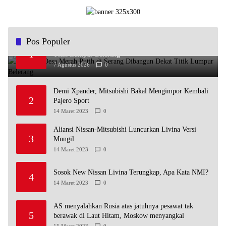
Pos Populer
Koperasi Desa Merah Putih di Serang Dibangun Dekat
1
Titik Lumpur Belerang
7 Agustus 2026
0
Demi Xpander, Mitsubishi Bakal Mengimpor Kembali
2
Pajero Sport
14 Maret 2023
0
Aliansi Nissan-Mitsubishi Luncurkan Livina Versi
3
Mungil
14 Maret 2023
0
Sosok New Nissan Livina Terungkap, Apa Kata NMI?
4
14 Maret 2023
0
AS menyalahkan Rusia atas jatuhnya pesawat tak
5
berawak di Laut Hitam, Moskow menyangkal
15 Maret 2023
0