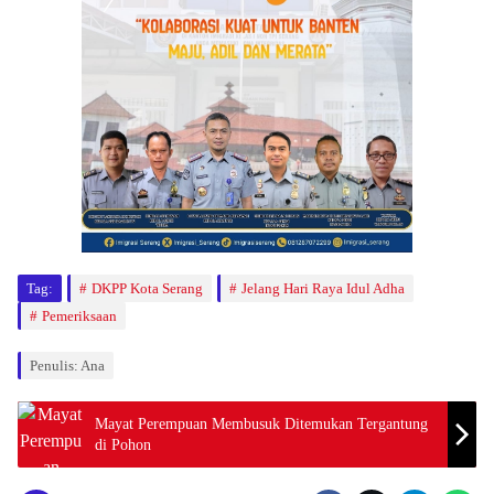
Tag:
DKPP Kota Serang
Jelang Hari Raya Idul Adha
Pemeriksaan
Penulis: Ana
Mayat Perempuan Membusuk Ditemukan Tergantung
di Pohon