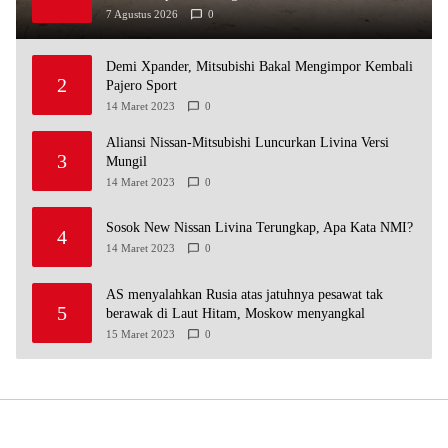
7 Agustus 2026
0
Demi Xpander, Mitsubishi Bakal Mengimpor Kembali
2
Pajero Sport
14 Maret 2023
0
Aliansi Nissan-Mitsubishi Luncurkan Livina Versi
3
Mungil
14 Maret 2023
0
Sosok New Nissan Livina Terungkap, Apa Kata NMI?
4
14 Maret 2023
0
AS menyalahkan Rusia atas jatuhnya pesawat tak
5
berawak di Laut Hitam, Moskow menyangkal
15 Maret 2023
0