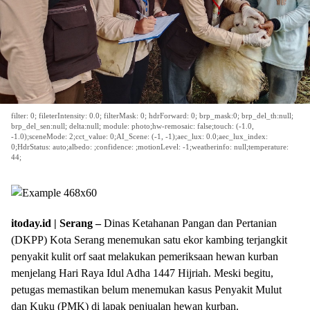
filter: 0; fileterIntensity: 0.0; filterMask: 0; hdrForward: 0; brp_mask:0; brp_del_th:null;
brp_del_sen:null; delta:null; module: photo;hw-remosaic: false;touch: (-1.0,
-1.0);sceneMode: 2;cct_value: 0;AI_Scene: (-1, -1);aec_lux: 0.0;aec_lux_index:
0;HdrStatus: auto;albedo: ;confidence: ;motionLevel: -1;weatherinfo: null;temperature:
44;
itoday.id | Serang –
Dinas Ketahanan Pangan dan Pertanian
(DKPP) Kota Serang menemukan satu ekor kambing terjangkit
penyakit kulit orf saat melakukan pemeriksaan hewan kurban
menjelang Hari Raya Idul Adha 1447 Hijriah. Meski begitu,
petugas memastikan belum menemukan kasus Penyakit Mulut
dan Kuku (PMK) di lapak penjualan hewan kurban.