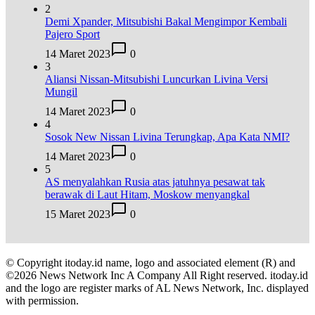
2
Demi Xpander, Mitsubishi Bakal Mengimpor Kembali
Pajero Sport
14 Maret 2023
0
3
Aliansi Nissan-Mitsubishi Luncurkan Livina Versi
Mungil
14 Maret 2023
0
4
Sosok New Nissan Livina Terungkap, Apa Kata NMI?
14 Maret 2023
0
5
AS menyalahkan Rusia atas jatuhnya pesawat tak
berawak di Laut Hitam, Moskow menyangkal
15 Maret 2023
0
© Copyright itoday.id name, logo and associated element (R) and
©2026 News Network Inc A Company All Right reserved. itoday.id
and the logo are register marks of AL News Network, Inc. displayed
with permission.