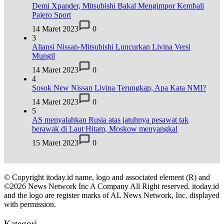
Demi Xpander, Mitsubishi Bakal Mengimpor Kembali
Pajero Sport
14 Maret 2023
0
3
Aliansi Nissan-Mitsubishi Luncurkan Livina Versi
Mungil
14 Maret 2023
0
4
Sosok New Nissan Livina Terungkap, Apa Kata NMI?
14 Maret 2023
0
5
AS menyalahkan Rusia atas jatuhnya pesawat tak
berawak di Laut Hitam, Moskow menyangkal
15 Maret 2023
0
© Copyright itoday.id name, logo and associated element (R) and
©2026 News Network Inc A Company All Right reserved. itoday.id
and the logo are register marks of AL News Network, Inc. displayed
with permission.
Kategori