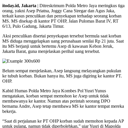
itoday.id, Jakarta
| Ditreskrimum Polda Metro Jaya meringkus tiga
orang, yakni Asep Priatna, Joggy Cana Siregar dan Agus Jaka,
terkait kasus penculikan dan penyekapan terhadap seorang korban
MS. MS disekap di kantor PT OHP, Jalan Pulomas Barat IV, RT
6/13, Pulo Gadung, Jakarta Timur.
Aksi penculikan disertai penyekapan tersebut bermula saat korban
MS diduga menggelapkan uang perusahaan senilai Rp 21 juta. Saat
itu MS berjanji untuk bertemu Asep di kawasan Kebon Jeruk,
Jakarta Barat, guna menjelaskan perihal uang tersebut.
Belum sempat menjelaskan, Asep langsung melayangkan pukulan
ke tubuh korban. Bukan hanya itu, MS juga digiring ke kantor PT.
OHP.
Kabid Humas Polda Metro Jaya Kombes Pol Yusri Yunus
mengatakan, korban sempat memohon ke Asep untuk tidak
membawanya ke kantor. Namun atas perintah seorang DPO
bernama Andre, Asep tetap membawa MS ke kantor tempat mereka
bekerja.
“Saat di perjalanan ke PT OHP korban sudah memohon kepada AP
untuk pulang, namun tidak diperbolehkan,” ujar Yusri di Mapolda