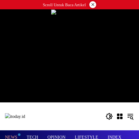
Langsung
×
Scroll Untuk Baca Artikel
ke
konten
NEWS
TECH
OPINION
LIFESTYLE
INDEX