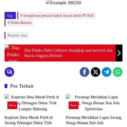
Tag:
komplotan pencuri kabel sinyal milik PT KAI
Polda Banten
Penulis: Ana
Dua Pelaku Debt Collector ditangkap saat keroyok dan
Bacok Anggota Brimob
Pos Terkait
News
News
Koperasi Desa Merah Putih di
Porsenap Meriahkan Lapas Serang,
Serang Dibangun Dekat Titik
Warga Binaan Ikut Adu