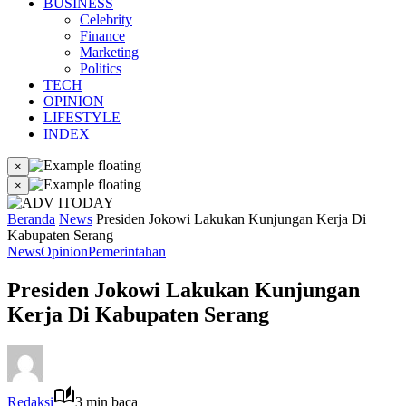
BUSINESS
Celebrity
Finance
Marketing
Politics
TECH
OPINION
LIFESTYLE
INDEX
×
×
Beranda
News
Presiden Jokowi Lakukan Kunjungan Kerja Di
Kabupaten Serang
News
Opinion
Pemerintahan
Presiden Jokowi Lakukan Kunjungan
Kerja Di Kabupaten Serang
Redaksi
3 min baca