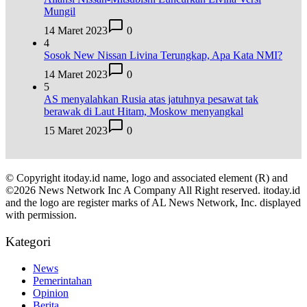
Mungil
14 Maret 2023
0
4
Sosok New Nissan Livina Terungkap, Apa Kata NMI?
14 Maret 2023
0
5
AS menyalahkan Rusia atas jatuhnya pesawat tak
berawak di Laut Hitam, Moskow menyangkal
15 Maret 2023
0
© Copyright itoday.id name, logo and associated element (R) and
©2026 News Network Inc A Company All Right reserved. itoday.id
and the logo are register marks of AL News Network, Inc. displayed
with permission.
Kategori
News
Pemerintahan
Opinion
Berita