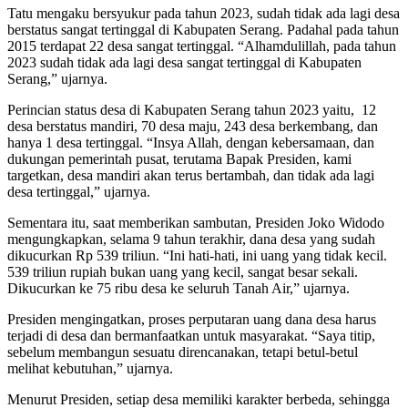
Tatu mengaku bersyukur pada tahun 2023, sudah tidak ada lagi desa
berstatus sangat tertinggal di Kabupaten Serang. Padahal pada tahun
2015 terdapat 22 desa sangat tertinggal. “Alhamdulillah, pada tahun
2023 sudah tidak ada lagi desa sangat tertinggal di Kabupaten
Serang,” ujarnya.
Perincian status desa di Kabupaten Serang tahun 2023 yaitu, 12
desa berstatus mandiri, 70 desa maju, 243 desa berkembang, dan
hanya 1 desa tertinggal. “Insya Allah, dengan kebersamaan, dan
dukungan pemerintah pusat, terutama Bapak Presiden, kami
targetkan, desa mandiri akan terus bertambah, dan tidak ada lagi
desa tertinggal,” ujarnya.
Sementara itu, saat memberikan sambutan, Presiden Joko Widodo
mengungkapkan, selama 9 tahun terakhir, dana desa yang sudah
dikucurkan Rp 539 triliun. “Ini hati-hati, ini uang yang tidak kecil.
539 triliun rupiah bukan uang yang kecil, sangat besar sekali.
Dikucurkan ke 75 ribu desa ke seluruh Tanah Air,” ujarnya.
Presiden mengingatkan, proses perputaran uang dana desa harus
terjadi di desa dan bermanfaatkan untuk masyarakat. “Saya titip,
sebelum membangun sesuatu direncanakan, tetapi betul-betul
melihat kebutuhan,” ujarnya.
Menurut Presiden, setiap desa memiliki karakter berbeda, sehingga