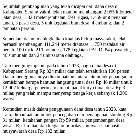
Sejumlah pembangunan yang telah dicapai dari dana desa di
Kabupaten Serang yakni, telah mampu membangun 2.055 kilometer
jalan desa, 1.328 meter jembatan, 593 irigasi, 1.459 unit penahan
tanah, 3 pasar desa, 5 unit kegiatan bum desa, 4 embung, dan 2
tambatan perahu.
Sementara dalam meningkatkan kualitas hidup masyarakat, telah
berhasil membangun 411.244 meter drainase, 1.750 instalasi air
bersih, 100 mck, 210 polindes, 178 kegiatan PAUD, 84 posyandu,
46 sumur air, dan 24 unit sarana olahraga.
Tatu mengungkapkan, pada tahun 2023, pagu dana desa di
Kabupaten Serang Rp 324 miliar dan telah tersalurkan 100 persen.
Dalam penggunaannya dimanfaatkan antara lain untuk penanganan
kemiskinan berupa bantuan langsung tunai desa Rp 46 miliar untuk
12.902 keluarga penerima manfaat, padat karya tunai desa Rp 3
miliar, yang telah mampu menyerap tenaga kerja sebanyak 1.206
warga.
Kemudian masih dalam penggunaan dana desa tahun 2023, kata
Tatu, dimanfaatkan untuk pencegahan dan penanganan stunting Rp
31 miliar, ketahanan pangan Rp 59 miliar, pengembangan desa
wisata Rp 1 miliar, dan kegiatan prioritas lainnya sesuai hasil
musyawarah desa Rp 182 miliar.