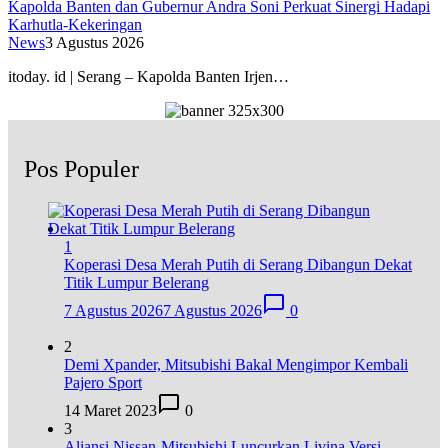
Kapolda Banten dan Gubernur Andra Soni Perkuat Sinergi Hadapi
Karhutla-Kekeringan
News
3 Agustus 2026
itoday. id | Serang – Kapolda Banten Irjen…
Pos Populer
1
Koperasi Desa Merah Putih di Serang Dibangun Dekat
Titik Lumpur Belerang
7 Agustus 2026
7 Agustus 2026
0
2
Demi Xpander, Mitsubishi Bakal Mengimpor Kembali
Pajero Sport
14 Maret 2023
0
3
Aliansi Nissan-Mitsubishi Luncurkan Livina Versi