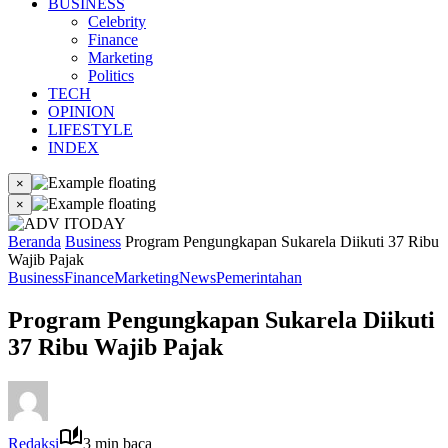
BUSINESS
Celebrity
Finance
Marketing
Politics
TECH
OPINION
LIFESTYLE
INDEX
×
×
Beranda
Business
Program Pengungkapan Sukarela Diikuti 37 Ribu
Wajib Pajak
Business
Finance
Marketing
News
Pemerintahan
Program Pengungkapan Sukarela Diikuti
37 Ribu Wajib Pajak
Redaksi
3 min baca