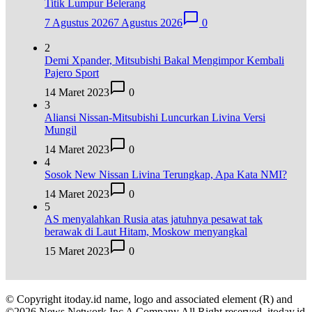
Titik Lumpur Belerang
7 Agustus 2026
7 Agustus 2026
0
2
Demi Xpander, Mitsubishi Bakal Mengimpor Kembali
Pajero Sport
14 Maret 2023
0
3
Aliansi Nissan-Mitsubishi Luncurkan Livina Versi
Mungil
14 Maret 2023
0
4
Sosok New Nissan Livina Terungkap, Apa Kata NMI?
14 Maret 2023
0
5
AS menyalahkan Rusia atas jatuhnya pesawat tak
berawak di Laut Hitam, Moskow menyangkal
15 Maret 2023
0
© Copyright itoday.id name, logo and associated element (R) and
©2026 News Network Inc A Company All Right reserved. itoday.id