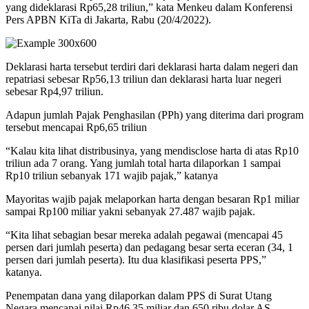
yang dideklarasi Rp65,28 triliun,” kata Menkeu dalam Konferensi
Pers APBN KiTa di Jakarta, Rabu (20/4/2022).
Deklarasi harta tersebut terdiri dari deklarasi harta dalam negeri dan
repatriasi sebesar Rp56,13 triliun dan deklarasi harta luar negeri
sebesar Rp4,97 triliun.
Adapun jumlah Pajak Penghasilan (PPh) yang diterima dari program
tersebut mencapai Rp6,65 triliun
“Kalau kita lihat distribusinya, yang mendisclose harta di atas Rp10
triliun ada 7 orang. Yang jumlah total harta dilaporkan 1 sampai
Rp10 triliun sebanyak 171 wajib pajak,” katanya
Mayoritas wajib pajak melaporkan harta dengan besaran Rp1 miliar
sampai Rp100 miliar yakni sebanyak 27.487 wajib pajak.
“Kita lihat sebagian besar mereka adalah pegawai (mencapai 45
persen dari jumlah peserta) dan pedagang besar serta eceran (34, 1
persen dari jumlah peserta). Itu dua klasifikasi peserta PPS,”
katanya.
Penempatan dana yang dilaporkan dalam PPS di Surat Utang
Negara mencapai nilai Rp46,35 miliar dan 650 ribu dolar AS.