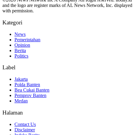
and the logo are register marks of AL News Network, Inc. displayed
with permission.
Kategori
News
Pemerintahan
Opinion
Berita
Politics
Label
Jakarta
Polda Banten
Bea Cukai Banten
Pemprov Banten
Medan
Halaman
Contact Us
Disclaimer