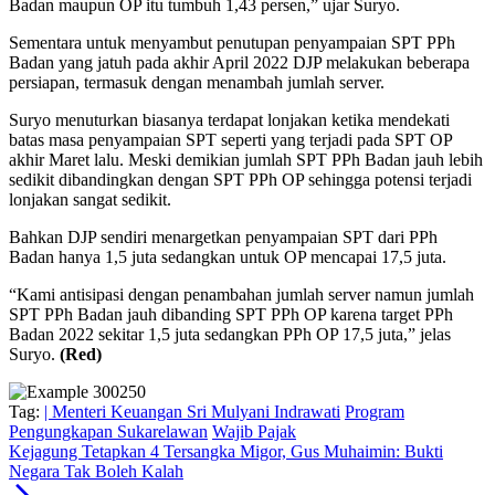
Badan maupun OP itu tumbuh 1,43 persen,” ujar Suryo.
Sementara untuk menyambut penutupan penyampaian SPT PPh
Badan yang jatuh pada akhir April 2022 DJP melakukan beberapa
persiapan, termasuk dengan menambah jumlah server.
Suryo menuturkan biasanya terdapat lonjakan ketika mendekati
batas masa penyampaian SPT seperti yang terjadi pada SPT OP
akhir Maret lalu. Meski demikian jumlah SPT PPh Badan jauh lebih
sedikit dibandingkan dengan SPT PPh OP sehingga potensi terjadi
lonjakan sangat sedikit.
Bahkan DJP sendiri menargetkan penyampaian SPT dari PPh
Badan hanya 1,5 juta sedangkan untuk OP mencapai 17,5 juta.
“Kami antisipasi dengan penambahan jumlah server namun jumlah
SPT PPh Badan jauh dibanding SPT PPh OP karena target PPh
Badan 2022 sekitar 1,5 juta sedangkan PPh OP 17,5 juta,” jelas
Suryo.
(Red)
Tag:
| Menteri Keuangan Sri Mulyani Indrawati
Program
Pengungkapan Sukarelawan
Wajib Pajak
Kejagung Tetapkan 4 Tersangka Migor, Gus Muhaimin: Bukti
Negara Tak Boleh Kalah