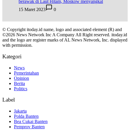
berawak di Laut Hitam, Moskow menyangkal
15 Maret 2023
0
© Copyright itoday.id name, logo and associated element (R) and
©2026 News Network Inc A Company All Right reserved. itoday.id
and the logo are register marks of AL News Network, Inc. displayed
with permission.
Kategori
News
Pemerintahan
Opinion
Berita
Politics
Label
Jakarta
Polda Banten
Bea Cukai Banten
Pemprov Banten