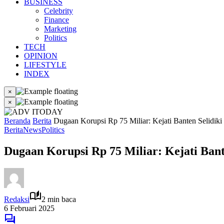
BUSINESS
Celebrity
Finance
Marketing
Politics
TECH
OPINION
LIFESTYLE
INDEX
×
×
Beranda
Berita
Dugaan Korupsi Rp 75 Miliar: Kejati Banten Selidik
Berita
News
Politics
Dugaan Korupsi Rp 75 Miliar: Kejati Bant
Redaksi
2 min baca
6 Februari 2025