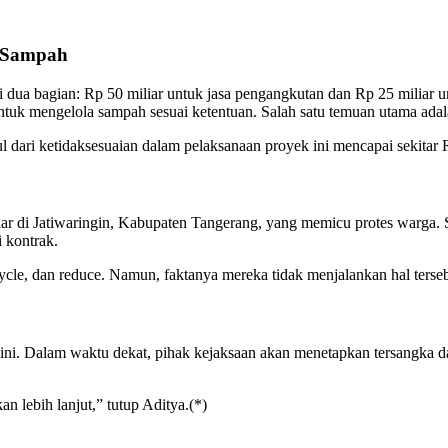
 Sampah
di dua bagian: Rp 50 miliar untuk jasa pengangkutan dan Rp 25 milia
ntuk mengelola sampah sesuai ketentuan. Salah satu temuan utama ada
dari ketidaksesuaian dalam pelaksanaan proyek ini mencapai sekitar R
r di Jatiwaringin, Kabupaten Tangerang, yang memicu protes warga. S
 kontrak.
ycle, dan reduce. Namun, faktanya mereka tidak menjalankan hal terse
asus ini. Dalam waktu dekat, pihak kejaksaan akan menetapkan tersangk
n lebih lanjut,” tutup Aditya.(*)