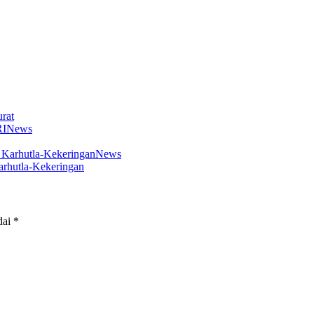
rat
News
News
arhutla-Kekeringan
dai
*