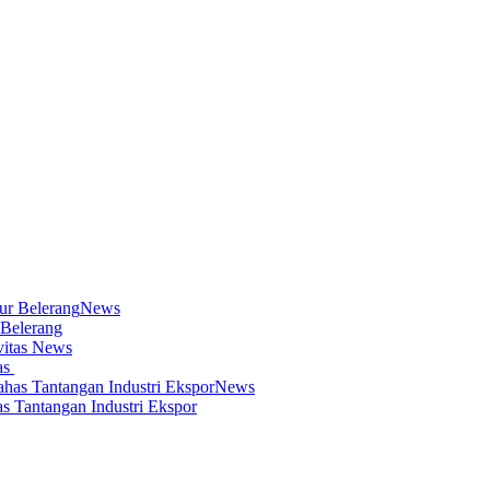
News
 Belerang
News
as
News
s Tantangan Industri Ekspor