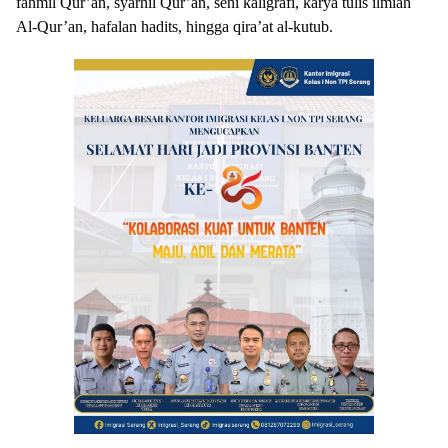
fahmil Qur’an, syarhil Qur’an, seni kaligrafi, karya tulis ilmiah
Al-Qur’an, hafalan hadits, hingga qira’at al-kutub.