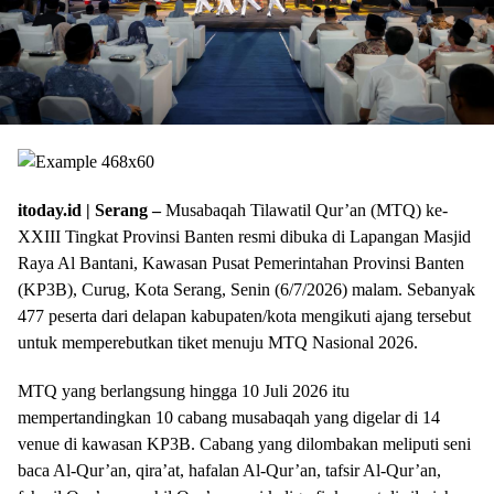
itoday.id | Serang –
Musabaqah Tilawatil Qur’an (MTQ) ke-
XXIII Tingkat Provinsi Banten resmi dibuka di Lapangan Masjid
Raya Al Bantani, Kawasan Pusat Pemerintahan Provinsi Banten
(KP3B), Curug, Kota Serang, Senin (6/7/2026) malam. Sebanyak
477 peserta dari delapan kabupaten/kota mengikuti ajang tersebut
untuk memperebutkan tiket menuju MTQ Nasional 2026.
MTQ yang berlangsung hingga 10 Juli 2026 itu
mempertandingkan 10 cabang musabaqah yang digelar di 14
venue di kawasan KP3B. Cabang yang dilombakan meliputi seni
baca Al-Qur’an, qira’at, hafalan Al-Qur’an, tafsir Al-Qur’an,