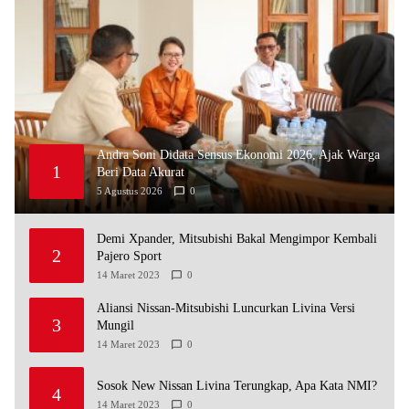
Andra Soni Didata Sensus Ekonomi 2026, Ajak Warga
1
Beri Data Akurat
5 Agustus 2026
0
Demi Xpander, Mitsubishi Bakal Mengimpor Kembali
2
Pajero Sport
14 Maret 2023
0
Aliansi Nissan-Mitsubishi Luncurkan Livina Versi
3
Mungil
14 Maret 2023
0
Sosok New Nissan Livina Terungkap, Apa Kata NMI?
4
14 Maret 2023
0