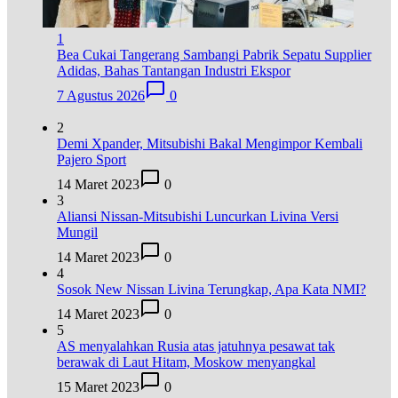
1
Bea Cukai Tangerang Sambangi Pabrik Sepatu Supplier
Adidas, Bahas Tantangan Industri Ekspor
7 Agustus 2026
0
2
Demi Xpander, Mitsubishi Bakal Mengimpor Kembali
Pajero Sport
14 Maret 2023
0
3
Aliansi Nissan-Mitsubishi Luncurkan Livina Versi
Mungil
14 Maret 2023
0
4
Sosok New Nissan Livina Terungkap, Apa Kata NMI?
14 Maret 2023
0
5
AS menyalahkan Rusia atas jatuhnya pesawat tak
berawak di Laut Hitam, Moskow menyangkal
15 Maret 2023
0