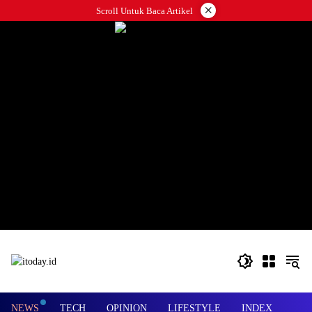
Langsung
×
Scroll Untuk Baca Artikel
ke
konten
NEWS
TECH
OPINION
LIFESTYLE
INDEX