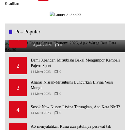
Pos Populer
Andra Soni Didata Sensus Ekonomi 2026, Ajak Warga
1
Beri Data Akurat
5 Agustus 2026
0
Demi Xpander, Mitsubishi Bakal Mengimpor Kembali
2
Pajero Sport
14 Maret 2023
0
Aliansi Nissan-Mitsubishi Luncurkan Livina Versi
3
Mungil
14 Maret 2023
0
Sosok New Nissan Livina Terungkap, Apa Kata NMI?
4
14 Maret 2023
0
AS menyalahkan Rusia atas jatuhnya pesawat tak