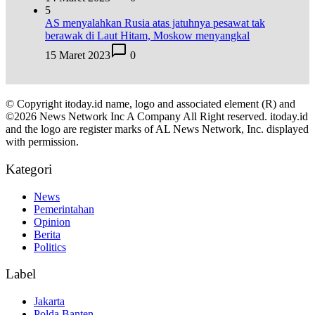
5
AS menyalahkan Rusia atas jatuhnya pesawat tak
berawak di Laut Hitam, Moskow menyangkal
15 Maret 2023
0
© Copyright itoday.id name, logo and associated element (R) and
©2026 News Network Inc A Company All Right reserved. itoday.id
and the logo are register marks of AL News Network, Inc. displayed
with permission.
Kategori
News
Pemerintahan
Opinion
Berita
Politics
Label
Jakarta
Polda Banten