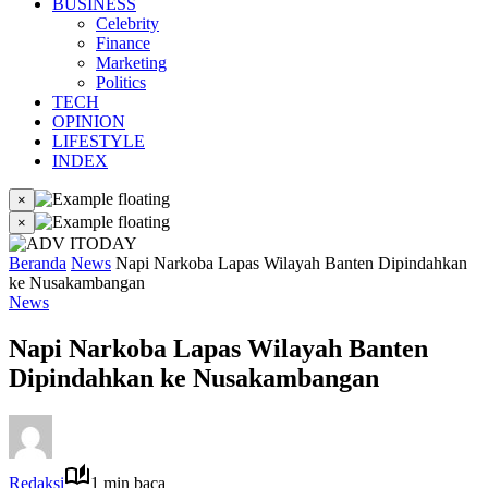
BUSINESS
Celebrity
Finance
Marketing
Politics
TECH
OPINION
LIFESTYLE
INDEX
×
×
Beranda
News
Napi Narkoba Lapas Wilayah Banten Dipindahkan
ke Nusakambangan
News
Napi Narkoba Lapas Wilayah Banten
Dipindahkan ke Nusakambangan
Redaksi
1 min baca