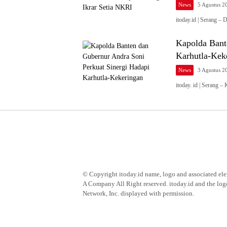
News
5 Agustus 2
itoday.id | Serang –
Kapolda Bant
Karhutla-Kek
News
3 Agustus 2
itoday. id | Serang 
© Copyright itoday.id name, logo and associated e
A Company All Right reserved. itoday.id and the log
Network, Inc. displayed with permission.