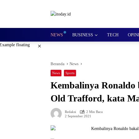
Langsung
ke
konten
NEWS
BUSINESS
TECH
OPIN
×
Beranda
News
News
Sports
Kembalinya Ronaldo 
Old Trafford, kata M
Redaksi
2 Min Baca
2 September 2021