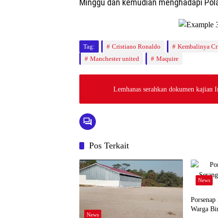
Minggu dan kemudian menghadapi Pola
Tag:
Cristiano Ronaldo
Kembalinya Cri
Manchester united
Maquire
Lemhanas serahkan dokumen kajian I
Pos Terkait
News
Porsenap
Warga Bin
News