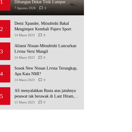
1
Dibangun Dekat Titik Lumpur
Belerang
7 Agustus 2026
0
Demi Xpander, Mitsubishi Bakal
2
Mengimpor Kembali Pajero Sport
14 Maret 2023
0
Aliansi Nissan-Mitsubishi Luncurkan
3
Livina Versi Mungil
14 Maret 2023
0
Sosok New Nissan Livina Terungkap,
4
Apa Kata NMI?
14 Maret 2023
0
AS menyalahkan Rusia atas jatuhnya
5
pesawat tak berawak di Laut Hitam,
Moskow menyangkal
15 Maret 2023
0