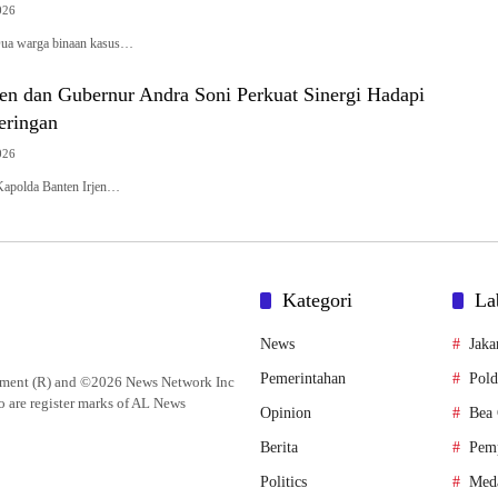
026
 Dua warga binaan kasus…
en dan Gubernur Andra Soni Perkuat Sinergi Hadapi
eringan
026
– Kapolda Banten Irjen…
Kategori
La
News
Jaka
Pemerintahan
Pold
lement (R) and ©2026 News Network Inc
o are register marks of AL News
Opinion
Bea 
Berita
Pem
Politics
Med