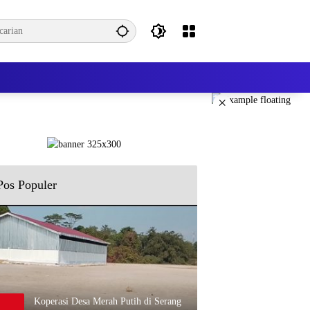
×
Pos Populer
Koperasi Desa Merah Putih di Serang