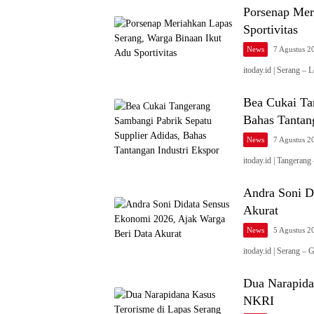
Porsenap Mer
Sportivitas
News
7 Agustus 2
itoday.id | Serang 
Bea Cukai Ta
Bahas Tantan
News
7 Agustus 2
itoday.id | Tangera
Andra Soni D
Akurat
News
5 Agustus 2
itoday.id | Serang 
Dua Narapidan
NKRI