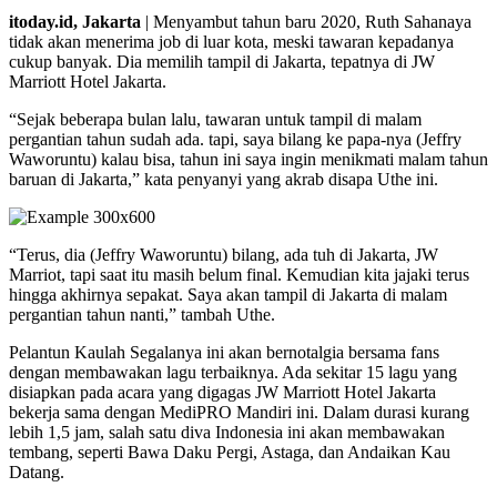
itoday.id, Jakarta
| Menyambut tahun baru 2020, Ruth Sahanaya
tidak akan menerima job di luar kota, meski tawaran kepadanya
cukup banyak. Dia memilih tampil di Jakarta, tepatnya di JW
Marriott Hotel Jakarta.
“Sejak beberapa bulan lalu, tawaran untuk tampil di malam
pergantian tahun sudah ada. tapi, saya bilang ke papa-nya (Jeffry
Waworuntu) kalau bisa, tahun ini saya ingin menikmati malam tahun
baruan di Jakarta,” kata penyanyi yang akrab disapa Uthe ini.
“Terus, dia (Jeffry Waworuntu) bilang, ada tuh di Jakarta, JW
Marriot, tapi saat itu masih belum final. Kemudian kita jajaki terus
hingga akhirnya sepakat. Saya akan tampil di Jakarta di malam
pergantian tahun nanti,” tambah Uthe.
Pelantun Kaulah Segalanya ini akan bernotalgia bersama fans
dengan membawakan lagu terbaiknya. Ada sekitar 15 lagu yang
disiapkan pada acara yang digagas JW Marriott Hotel Jakarta
bekerja sama dengan MediPRO Mandiri ini. Dalam durasi kurang
lebih 1,5 jam, salah satu diva Indonesia ini akan membawakan
tembang, seperti Bawa Daku Pergi, Astaga, dan Andaikan Kau
Datang.