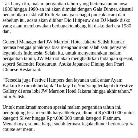
Tak hanya itu, malam pergantian tahun yang bertemakan nuansa
1980 hingga 1990-an ini akan dimulai dengan Gala Dinner, disusul
penampilan eksklusif Ruth Sahanaya sebagai puncak acara dan
sebelum itu, acara akan dihibur Dio Hitipeuw dan DJ klasik disko
yang akan membawakan berbagai tembang hit disko dari era 1980
dan.
General Manager dari JW Marriott Hotel Jakarta Satish Kumar
merasa bangga pihaknya bisa menghadirkan salah satu penyanyi
legendaris Indonesia. Selain itu, untuk menyemarakan malam
pergantian tahun, JW Marriot akan menghadirkan hidangan spesial,
seperti Sailendra Restaurant, Asuka Japanese Dining dan Pearl
Chinese Restaurant.
“Tersedia juga Festive Hampers dan layanan unik antar Ayam
Kalkun ke rumah bertajuk ‘Turkey To You’yang terdapat di Festive
Gallery di area lobi JW Marriott Hotel Jakarta hingga akhir tahun,”
tutur Satish.
Untuk menikmati momen spesial malam pergantian tahun ini,
pengunjung bisa memilih harga tiketnya, dimulai Rp3000.000 untuk
kategori Silver hingga Rp4.000.000 untuk kategori Platinum.
Menariknya, semua harga sudah termasuk gala dinner berkonsep 5-
course set menu.