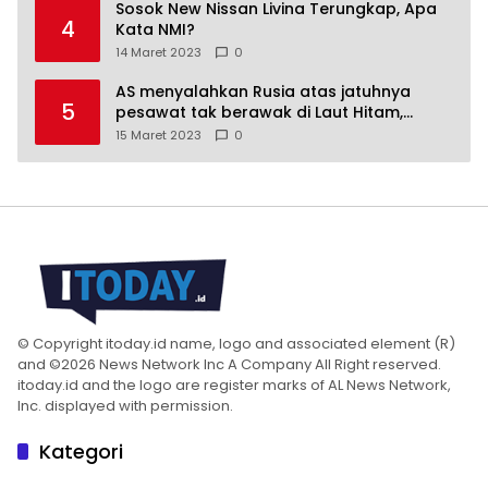
Sosok New Nissan Livina Terungkap, Apa
4
Kata NMI?
14 Maret 2023
0
AS menyalahkan Rusia atas jatuhnya
5
pesawat tak berawak di Laut Hitam,
Moskow menyangkal
15 Maret 2023
0
© Copyright itoday.id name, logo and associated element (R)
and ©2026 News Network Inc A Company All Right reserved.
itoday.id and the logo are register marks of AL News Network,
Inc. displayed with permission.
Kategori