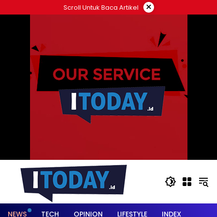
Langsung
×
Scroll Untuk Baca Artikel
ke
konten
NEWS
TECH
OPINION
LIFESTYLE
INDEX