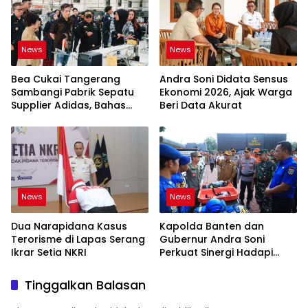
News
News
Bea Cukai Tangerang
Andra Soni Didata Sensus
Sambangi Pabrik Sepatu
Ekonomi 2026, Ajak Warga
Supplier Adidas, Bahas
Beri Data Akurat
Tantangan Industri Ekspor
News
News
Dua Narapidana Kasus
Kapolda Banten dan
Terorisme di Lapas Serang
Gubernur Andra Soni
Ikrar Setia NKRI
Perkuat Sinergi Hadapi
Karhutla-Kekeringan
Tinggalkan Balasan