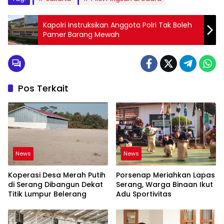
Kapolri Instruksikan Anggota Polri Tak Boleh
Pamer Barang Mewah
Pos Terkait
News
News
Koperasi Desa Merah Putih
Porsenap Meriahkan Lapas
di Serang Dibangun Dekat
Serang, Warga Binaan Ikut
Titik Lumpur Belerang
Adu Sportivitas