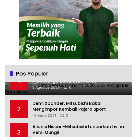
Pos Populer
Andra Soni Didata Sensus Ekonomi 2026,
1
Ajak Warga Beri Data Akurat
5 Agustus 2026
0
Demi Xpander, Mitsubishi Bakal
2
Mengimpor Kembali Pajero Sport
14 Maret 2023
0
Aliansi Nissan-Mitsubishi Luncurkan Livina
3
Versi Mungil