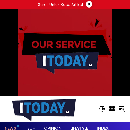
Langsung
×
Scroll Untuk Baca Artikel
ke
konten
NEWS
TECH
OPINION
LIFESTYLE
INDEX