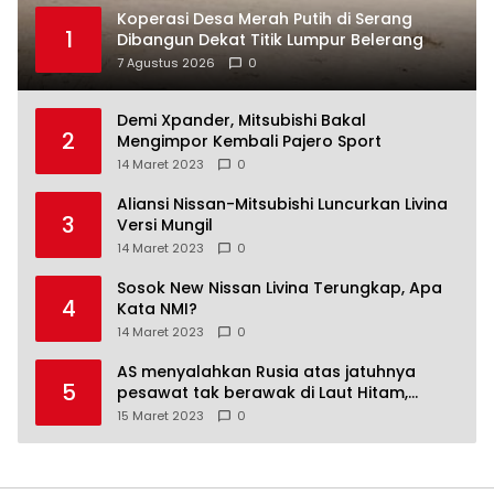
Koperasi Desa Merah Putih di Serang
1
Dibangun Dekat Titik Lumpur Belerang
7 Agustus 2026
0
Demi Xpander, Mitsubishi Bakal
2
Mengimpor Kembali Pajero Sport
14 Maret 2023
0
Aliansi Nissan-Mitsubishi Luncurkan Livina
3
Versi Mungil
14 Maret 2023
0
Sosok New Nissan Livina Terungkap, Apa
4
Kata NMI?
14 Maret 2023
0
AS menyalahkan Rusia atas jatuhnya
5
pesawat tak berawak di Laut Hitam,
Moskow menyangkal
15 Maret 2023
0