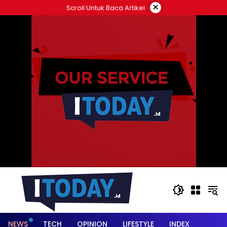
Langsung
×
Scroll Untuk Baca Artikel
ke
konten
NEWS
TECH
OPINION
LIFESTYLE
INDEX