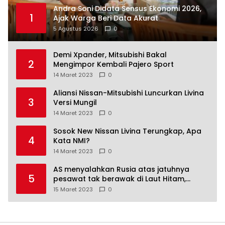
Andra Soni Didata Sensus Ekonomi 2026,
1
Ajak Warga Beri Data Akurat
5 Agustus 2026
0
Demi Xpander, Mitsubishi Bakal
2
Mengimpor Kembali Pajero Sport
14 Maret 2023
0
Aliansi Nissan-Mitsubishi Luncurkan Livina
3
Versi Mungil
14 Maret 2023
0
Sosok New Nissan Livina Terungkap, Apa
4
Kata NMI?
14 Maret 2023
0
AS menyalahkan Rusia atas jatuhnya
5
pesawat tak berawak di Laut Hitam,
Moskow menyangkal
15 Maret 2023
0