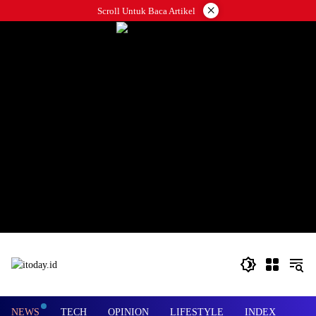
Langsung
×
Scroll Untuk Baca Artikel
ke
konten
NEWS
TECH
OPINION
LIFESTYLE
INDEX