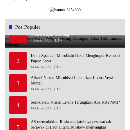
Pos Populer
Koperasi Desa Merah Putih di Serang Dibangun Dekat
1
Titik Lumpur Belerang
7 Agustus 2026
0
Demi Xpander, Mitsubishi Bakal Mengimpor Kembali
2
Pajero Sport
14 Maret 2023
0
Aliansi Nissan-Mitsubishi Luncurkan Livina Versi
3
Mungil
14 Maret 2023
0
Sosok New Nissan Livina Terungkap, Apa Kata NMI?
4
14 Maret 2023
0
AS menyalahkan Rusia atas jatuhnya pesawat tak
5
berawak di Laut Hitam, Moskow menyangkal