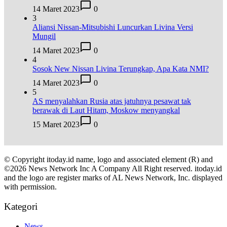
14 Maret 2023
0
3
Aliansi Nissan-Mitsubishi Luncurkan Livina Versi
Mungil
14 Maret 2023
0
4
Sosok New Nissan Livina Terungkap, Apa Kata NMI?
14 Maret 2023
0
5
AS menyalahkan Rusia atas jatuhnya pesawat tak
berawak di Laut Hitam, Moskow menyangkal
15 Maret 2023
0
© Copyright itoday.id name, logo and associated element (R) and
©2026 News Network Inc A Company All Right reserved. itoday.id
and the logo are register marks of AL News Network, Inc. displayed
with permission.
Kategori
News