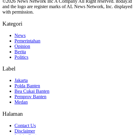
©2026 News Network Inc A Company All Right reserved. itoday.id
and the logo are register marks of AL News Network, Inc. displayed
with permission.
Kategori
News
Pemerintahan
Opinion
Berita
Politics
Label
Jakarta
Polda Banten
Bea Cukai Banten
Pemprov Banten
Medan
Halaman
Contact Us
Disclaimer