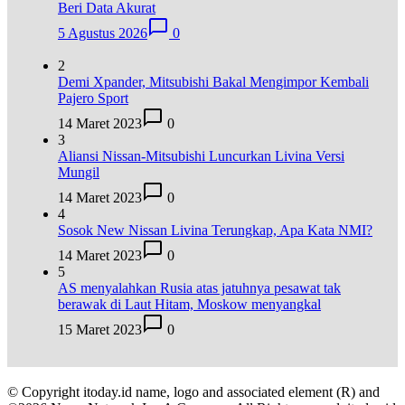
Beri Data Akurat
5 Agustus 2026
0
2
Demi Xpander, Mitsubishi Bakal Mengimpor Kembali
Pajero Sport
14 Maret 2023
0
3
Aliansi Nissan-Mitsubishi Luncurkan Livina Versi
Mungil
14 Maret 2023
0
4
Sosok New Nissan Livina Terungkap, Apa Kata NMI?
14 Maret 2023
0
5
AS menyalahkan Rusia atas jatuhnya pesawat tak
berawak di Laut Hitam, Moskow menyangkal
15 Maret 2023
0
© Copyright itoday.id name, logo and associated element (R) and