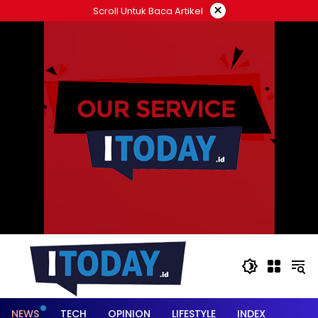
Langsung
×
Scroll Untuk Baca Artikel
ke
konten
NEWS
TECH
OPINION
LIFESTYLE
INDEX