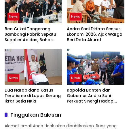
News
News
Bea Cukai Tangerang
Andra Soni Didata Sensus
Sambangi Pabrik Sepatu
Ekonomi 2026, Ajak Warga
Supplier Adidas, Bahas
Beri Data Akurat
Tantangan Industri Ekspor
News
News
Dua Narapidana Kasus
Kapolda Banten dan
Terorisme di Lapas Serang
Gubernur Andra Soni
Ikrar Setia NKRI
Perkuat Sinergi Hadapi
Karhutla-Kekeringan
Tinggalkan Balasan
Alamat email Anda tidak akan dipublikasikan.
Ruas yang