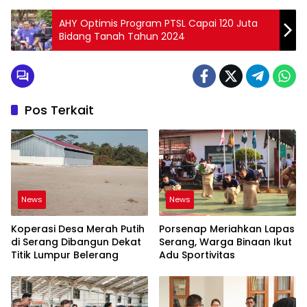
AHY Optimis Program PTSL Capai 120 Juta
Bidang Tanah Tahun 2024
Pos Terkait
News
News
Koperasi Desa Merah Putih
Porsenap Meriahkan Lapas
di Serang Dibangun Dekat
Serang, Warga Binaan Ikut
Titik Lumpur Belerang
Adu Sportivitas