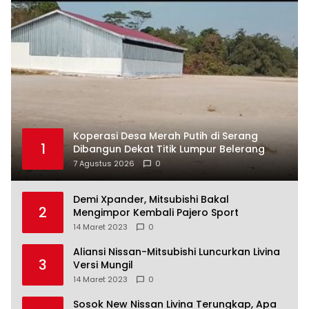
Koperasi Desa Merah Putih di Serang
1
Dibangun Dekat Titik Lumpur Belerang
7 Agustus 2026
0
Demi Xpander, Mitsubishi Bakal
2
Mengimpor Kembali Pajero Sport
14 Maret 2023
0
Aliansi Nissan-Mitsubishi Luncurkan Livina
3
Versi Mungil
14 Maret 2023
0
Sosok New Nissan Livina Terungkap, Apa