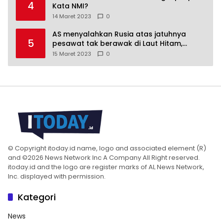
4
Kata NMI?
14 Maret 2023
0
AS menyalahkan Rusia atas jatuhnya
5
pesawat tak berawak di Laut Hitam,
Moskow menyangkal
15 Maret 2023
0
© Copyright itoday.id name, logo and associated element (R)
and ©2026 News Network Inc A Company All Right reserved.
itoday.id and the logo are register marks of AL News Network,
Inc. displayed with permission.
Kategori
News