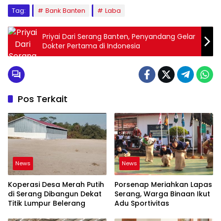
Tag:
Bank Banten
Laba
Priyai Dari Serang Banten, Penyandang Gelar
Dokter Pertama di Indonesia
Pos Terkait
News
News
Koperasi Desa Merah Putih
Porsenap Meriahkan Lapas
di Serang Dibangun Dekat
Serang, Warga Binaan Ikut
Titik Lumpur Belerang
Adu Sportivitas