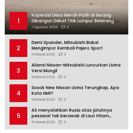
Koperasi Desa Merah Putih di Serang
1
Dibangun Dekat Titik Lumpur Belerang
7 Agustus 2026
0
Demi Xpander, Mitsubishi Bakal
2
Mengimpor Kembali Pajero Sport
14 Maret 2023
0
Aliansi Nissan-Mitsubishi Luncurkan Livina
3
Versi Mungil
14 Maret 2023
0
Sosok New Nissan Livina Terungkap, Apa
4
Kata NMI?
14 Maret 2023
0
AS menyalahkan Rusia atas jatuhnya
5
pesawat tak berawak di Laut Hitam,
Moskow menyangkal
15 Maret 2023
0