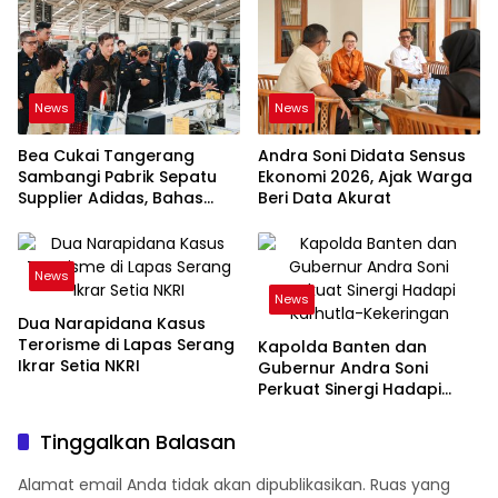
News
News
Bea Cukai Tangerang
Andra Soni Didata Sensus
Sambangi Pabrik Sepatu
Ekonomi 2026, Ajak Warga
Supplier Adidas, Bahas
Beri Data Akurat
Tantangan Industri Ekspor
News
News
Dua Narapidana Kasus
Terorisme di Lapas Serang
Kapolda Banten dan
Ikrar Setia NKRI
Gubernur Andra Soni
Perkuat Sinergi Hadapi
Karhutla-Kekeringan
Tinggalkan Balasan
Alamat email Anda tidak akan dipublikasikan.
Ruas yang