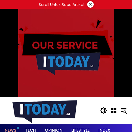
Langsung
×
Scroll Untuk Baca Artikel
ke
konten
NEWS
TECH
OPINION
LIFESTYLE
INDEX