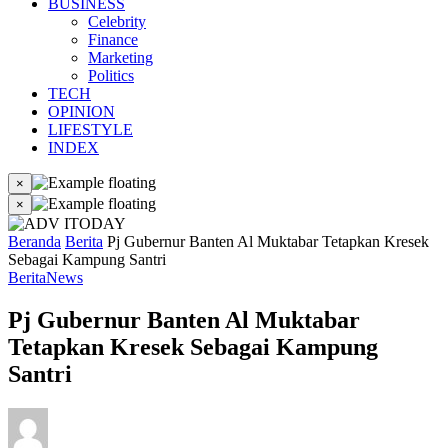
BUSINESS
Celebrity
Finance
Marketing
Politics
TECH
OPINION
LIFESTYLE
INDEX
×
×
Beranda
Berita
Pj Gubernur Banten Al Muktabar Tetapkan Kresek
Sebagai Kampung Santri
Berita
News
Pj Gubernur Banten Al Muktabar
Tetapkan Kresek Sebagai Kampung
Santri