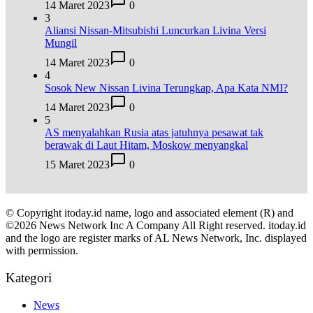
14 Maret 2023
0
3
Aliansi Nissan-Mitsubishi Luncurkan Livina Versi
Mungil
14 Maret 2023
0
4
Sosok New Nissan Livina Terungkap, Apa Kata NMI?
14 Maret 2023
0
5
AS menyalahkan Rusia atas jatuhnya pesawat tak
berawak di Laut Hitam, Moskow menyangkal
15 Maret 2023
0
© Copyright itoday.id name, logo and associated element (R) and
©2026 News Network Inc A Company All Right reserved. itoday.id
and the logo are register marks of AL News Network, Inc. displayed
with permission.
Kategori
News