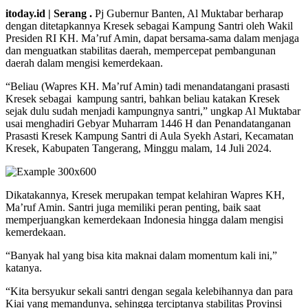
itoday.id | Serang .
Pj Gubernur Banten, Al Muktabar berharap
dengan ditetapkannya Kresek sebagai Kampung Santri oleh Wakil
Presiden RI KH. Ma’ruf Amin, dapat bersama-sama dalam menjaga
dan menguatkan stabilitas daerah, mempercepat pembangunan
daerah dalam mengisi kemerdekaan.
“Beliau (Wapres KH. Ma’ruf Amin) tadi menandatangani prasasti
Kresek sebagai kampung santri, bahkan beliau katakan Kresek
sejak dulu sudah menjadi kampungnya santri,” ungkap Al Muktabar
usai menghadiri Gebyar Muharram 1446 H dan Penandatanganan
Prasasti Kresek Kampung Santri di Aula Syekh Astari, Kecamatan
Kresek, Kabupaten Tangerang, Minggu malam, 14 Juli 2024.
Dikatakannya, Kresek merupakan tempat kelahiran Wapres KH,
Ma’ruf Amin. Santri juga memiliki peran penting, baik saat
memperjuangkan kemerdekaan Indonesia hingga dalam mengisi
kemerdekaan.
“Banyak hal yang bisa kita maknai dalam momentum kali ini,”
katanya.
“Kita bersyukur sekali santri dengan segala kelebihannya dan para
Kiai yang memandunya, sehingga terciptanya stabilitas Provinsi