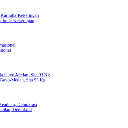
arhutla-Kekeringan
sional
 Gayo-Medan, Sita 93 Kg
dilan, Demokrasi