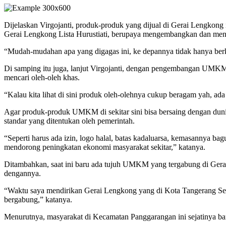
Dijelaskan Virgojanti, produk-produk yang dijual di Gerai Lengkon
Gerai Lengkong Lista Hurustiati, berupaya mengembangkan dan me
“Mudah-mudahan apa yang digagas ini, ke depannya tidak hanya berke
Di samping itu juga, lanjut Virgojanti, dengan pengembangan UMKM i
mencari oleh-oleh khas.
“Kalau kita lihat di sini produk oleh-olehnya cukup beragam yah, a
Agar produk-produk UMKM di sekitar sini bisa bersaing dengan duni
standar yang ditentukan oleh pemerintah.
“Seperti harus ada izin, logo halal, batas kadaluarsa, kemasannya b
mendorong peningkatan ekonomi masyarakat sekitar,” katanya.
Ditambahkan, saat ini baru ada tujuh UMKM yang tergabung di Ger
dengannya.
“Waktu saya mendirikan Gerai Lengkong yang di Kota Tangerang S
bergabung,” katanya.
Menurutnya, masyarakat di Kecamatan Panggarangan ini sejatinya 