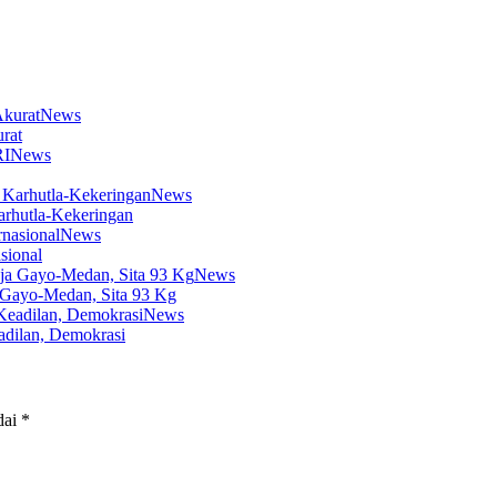
News
rat
News
News
arhutla-Kekeringan
News
sional
News
 Gayo-Medan, Sita 93 Kg
News
dilan, Demokrasi
dai
*