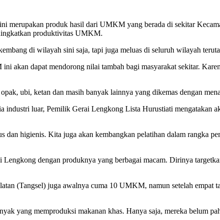
g ini merupakan produk hasil dari UMKM yang berada di sekitar Kecama
ningkatkan produktivitas UMKM.
mbang di wilayah sini saja, tapi juga meluas di seluruh wilayah teru
ni akan dapat mendorong nilai tambah bagi masyarakat sekitar. Karena
da opak, ubi, ketan dan masih banyak lainnya yang dikemas dengan mena
a industri luar, Pemilik Gerai Lengkong Lista Hurustiati mengatakan
agus dan higienis. Kita juga akan kembangkan pelatihan dalam rangka p
ai Lengkong dengan produknya yang berbagai macam. Dirinya target
elatan (Tangsel) juga awalnya cuma 10 UMKM, namun setelah empat 
banyak yang memproduksi makanan khas. Hanya saja, mereka belum p