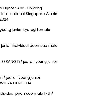
do Fighter And Fun yang
 International Singapore Waein
2024.
young junior kyorugi female
 junior individual poomsae male
ERANG 13/ juara 1 young junior
/ juara 1 young junior
T WIDYA CENDEKIA.
 individual poomsae male 17th/