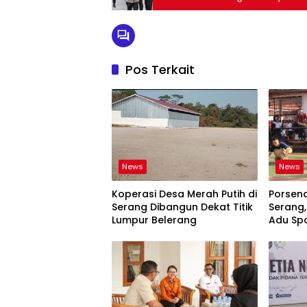
Pos Terkait
News
News
Koperasi Desa Merah Putih di
Porsen
Serang Dibangun Dekat Titik
Serang,
Lumpur Belerang
Adu Spo