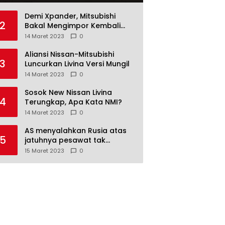
Demi Xpander, Mitsubishi
2
Bakal Mengimpor Kembali
Pajero Sport
14 Maret 2023
0
Aliansi Nissan-Mitsubishi
3
Luncurkan Livina Versi Mungil
14 Maret 2023
0
Sosok New Nissan Livina
4
Terungkap, Apa Kata NMI?
14 Maret 2023
0
AS menyalahkan Rusia atas
5
jatuhnya pesawat tak
berawak di Laut Hitam,
15 Maret 2023
0
Moskow menyangkal