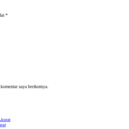
dai
*
 komentar saya berikutnya.
rat