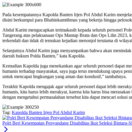
Pada kesempatannya Kapolda Banten Irjen Pol Abdul Karim menjelaska
disini berkumpul para Bhabinkamtibmas yang bekerja hingga pelosok
Abdul Karim mengucapkan terimakasih kepada seluruh personel Polre
Tangerang atas pelaksanaan Ops Mantap Brata dan Ops Lilin 2023, k
terkendali dan tidak di temukan kejadian menonjol terutama di wila
Selanjutnya Abdul Karim juga menyampaikan bahwa akan menindak te
daerah hukum Polda Banten,” kata Kapolda.
Kemudian Kapolda juga menekankan agar seluruh personel dapat mem
humanis terhadap masyarakat, saya juga terus mendukung upaya penin
untuk mencapai lingkungan yang aman dan kondusif,” tambahnya.
Terakhir Kapolda mengajak agar seluruh personel dapat lebih meraky
humanis, kita harus lebih merakyat, karena kita harus bisa merasaka
dengan mengetahui permasalahan tersebut kita dapat mencari solusi u
Tag:
Kapolda Banten Irjen Pol Abdul Karim
Polri Beri Kesempatan Penyandang Disabilitas Ikut Seleksi Bintara-