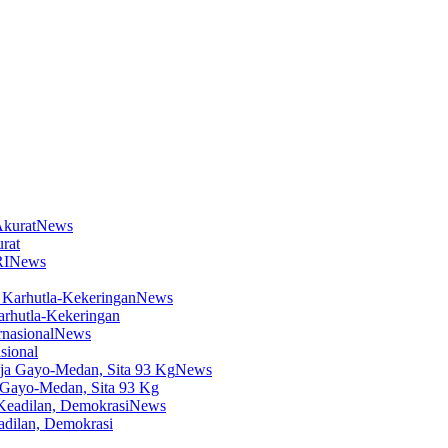
News
rat
News
News
arhutla-Kekeringan
News
sional
News
 Gayo-Medan, Sita 93 Kg
News
dilan, Demokrasi