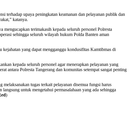
tensi terhadap upaya peningkatan keamanan dan pelayanan publik dan
akat,” katanya.
a mengucapkan terimakasih kepada seluruh personel Polresta
 operasi sehingga seluruh wilayah hukum Polda Banten aman
ku kejahatan yang dapat mengganggu kondusifitas Kamtibmas di
ankan kepada seluruh personel agar menerapkan pelayanan yang
rat antara Polresta Tangerang dan komunitas setempat sangat penting
g melaksanakan tugas terkait pelayanan disemua fungsi harus
ngan langsung untuk mengetahui permasalahaan yang ada sehingga
Red
)