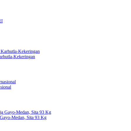
arhutla-Kekeringan
sional
 Gayo-Medan, Sita 93 Kg