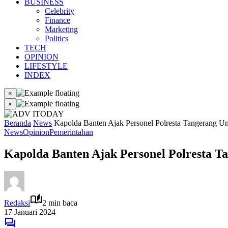
BUSINESS
Celebrity
Finance
Marketing
Politics
TECH
OPINION
LIFESTYLE
INDEX
×
×
Beranda
News
Kapolda Banten Ajak Personel Polresta Tangerang U
News
Opinion
Pemerintahan
Kapolda Banten Ajak Personel Polresta 
Redaksi
2 min baca
17 Januari 2024