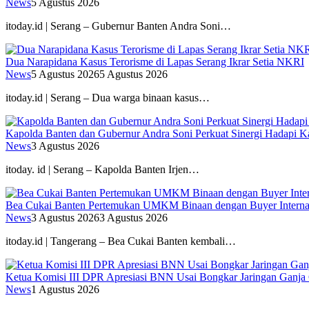
News
5 Agustus 2026
itoday.id | Serang – Gubernur Banten Andra Soni…
Dua Narapidana Kasus Terorisme di Lapas Serang Ikrar Setia NKRI
News
5 Agustus 2026
5 Agustus 2026
itoday.id | Serang – Dua warga binaan kasus…
Kapolda Banten dan Gubernur Andra Soni Perkuat Sinergi Hadapi K
News
3 Agustus 2026
itoday. id | Serang – Kapolda Banten Irjen…
Bea Cukai Banten Pertemukan UMKM Binaan dengan Buyer Interna
News
3 Agustus 2026
3 Agustus 2026
itoday.id | Tangerang – Bea Cukai Banten kembali…
Ketua Komisi III DPR Apresiasi BNN Usai Bongkar Jaringan Ganja
News
1 Agustus 2026