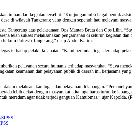
n tujuan dari kegiatan tersebut. “Kunjungan ini sebagai bentuk asis
 desa di wilayah Tangerang yang dengan sepenuh hati melayani masyar
sta Tangerang atas pelaksanaan Ops Mantap Brata dan Ops Lilin. “Say
arena telah sukses melaksanakan pengamanan di seluruh kegiatan dan
yah hukum Polresta Tangerang,” ucap Abdul Karim.
gas terhadap pelaku kejahatan. “Kami bertindak tegas terhadap pela
berikan pelayanan secara humanis terhadap masyarakat. “Saya menek
gkatan keamanan dan pelayanan publik di daerah ini, kerjasama yang e
at dalam melaksanakan tugas dan pelayanan di lapangan. “Personel yan
n berada lebih dekat dengan masyarakat, kita juga harus turun ke lapa
ntuk meredam agar tidak terjadi ganguan Kamtibmas,” ujar Kapolda. (
SIPSS