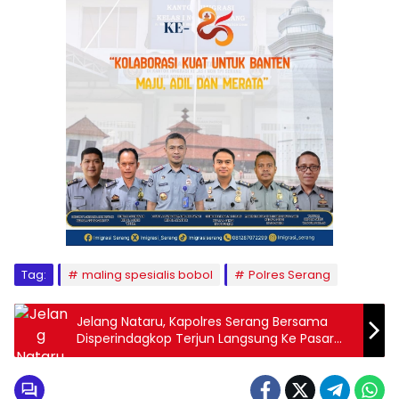
Tag:
maling spesialis bobol
Polres Serang
Jelang Nataru, Kapolres Serang Bersama
Disperindagkop Terjun Langsung Ke Pasar
Ciruas