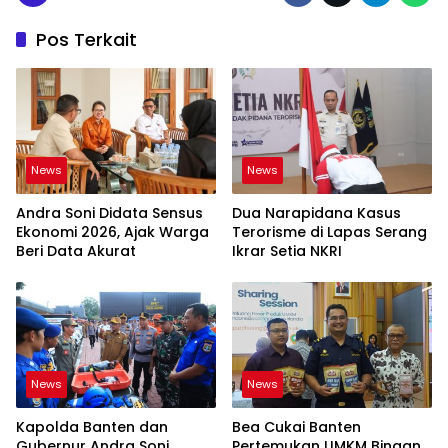
Pos Terkait
News
News
Andra Soni Didata Sensus
Dua Narapidana Kasus
Ekonomi 2026, Ajak Warga
Terorisme di Lapas Serang
Beri Data Akurat
Ikrar Setia NKRI
News
News
Kapolda Banten dan
Bea Cukai Banten
Gubernur Andra Soni
Pertemukan UMKM Binaan