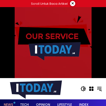
Langsung
×
Scroll Untuk Baca Artikel
ke
konten
NEWS
TECH
OPINION
LIFESTYLE
INDEX