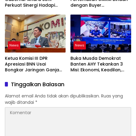
Perkuat Sinergi Hadapi
dengan Buyer
Karhutla-Kekeringan
Internasional
News
News
Ketua Komisi III DPR
Buka Musda Demokrat
Apresiasi BNN Usai
Banten AHY Tekankan 3
Bongkar Jaringan Ganja
Misi: Ekonomi, Keadilan,
Gayo-Medan, Sita 93 Kg
Demokrasi
Tinggalkan Balasan
Alamat email Anda tidak akan dipublikasikan.
Ruas yang
wajib ditandai
*