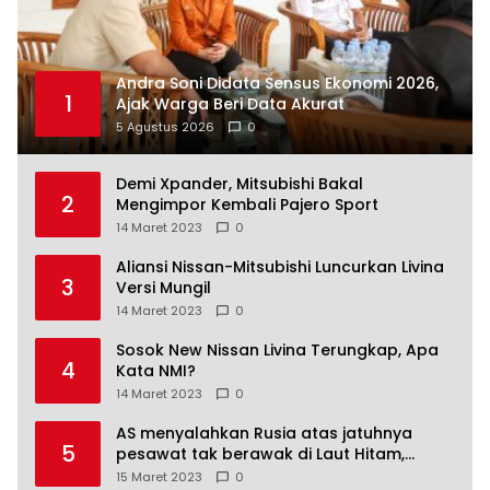
Andra Soni Didata Sensus Ekonomi 2026,
1
Ajak Warga Beri Data Akurat
5 Agustus 2026
0
Demi Xpander, Mitsubishi Bakal
2
Mengimpor Kembali Pajero Sport
14 Maret 2023
0
Aliansi Nissan-Mitsubishi Luncurkan Livina
3
Versi Mungil
14 Maret 2023
0
Sosok New Nissan Livina Terungkap, Apa
4
Kata NMI?
14 Maret 2023
0
AS menyalahkan Rusia atas jatuhnya
5
pesawat tak berawak di Laut Hitam,
Moskow menyangkal
15 Maret 2023
0