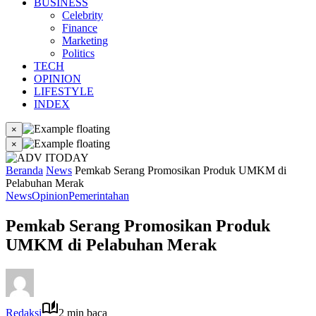
BUSINESS
Celebrity
Finance
Marketing
Politics
TECH
OPINION
LIFESTYLE
INDEX
×
×
Beranda
News
Pemkab Serang Promosikan Produk UMKM di
Pelabuhan Merak
News
Opinion
Pemerintahan
Pemkab Serang Promosikan Produk
UMKM di Pelabuhan Merak
Redaksi
2 min baca