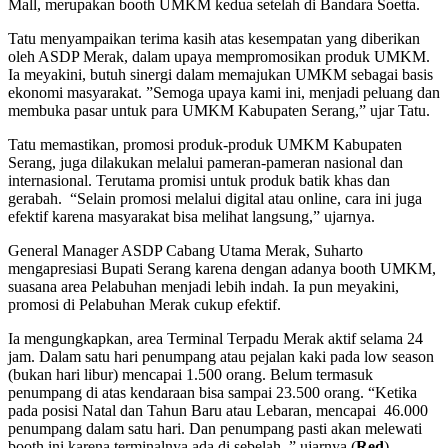
Mall, merupakan booth UMKM kedua setelah di Bandara Soetta.
Tatu menyampaikan terima kasih atas kesempatan yang diberikan
oleh ASDP Merak, dalam upaya mempromosikan produk UMKM.
Ia meyakini, butuh sinergi dalam memajukan UMKM sebagai basis
ekonomi masyarakat. ”Semoga upaya kami ini, menjadi peluang dan
membuka pasar untuk para UMKM Kabupaten Serang,” ujar Tatu.
Tatu memastikan, promosi produk-produk UMKM Kabupaten
Serang, juga dilakukan melalui pameran-pameran nasional dan
internasional. Terutama promisi untuk produk batik khas dan
gerabah. “Selain promosi melalui digital atau online, cara ini juga
efektif karena masyarakat bisa melihat langsung,” ujarnya.
General Manager ASDP Cabang Utama Merak, Suharto
mengapresiasi Bupati Serang karena dengan adanya booth UMKM,
suasana area Pelabuhan menjadi lebih indah. Ia pun meyakini,
promosi di Pelabuhan Merak cukup efektif.
Ia mengungkapkan, area Terminal Terpadu Merak aktif selama 24
jam. Dalam satu hari penumpang atau pejalan kaki pada low season
(bukan hari libur) mencapai 1.500 orang. Belum termasuk
penumpang di atas kendaraan bisa sampai 23.500 orang. “Ketika
pada posisi Natal dan Tahun Baru atau Lebaran, mencapai 46.000
penumpang dalam satu hari. Dan penumpang pasti akan melewati
booth ini karena terminalnya ada di sebelah ,” ujarnya.(
Red
)