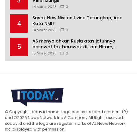
3
Versi Mungil
14 Maret 2023
0
Sosok New Nissan Livina Terungkap, Apa
4
Kata NMI?
14 Maret 2023
0
AS menyalahkan Rusia atas jatuhnya
5
pesawat tak berawak di Laut Hitam,
Moskow menyangkal
15 Maret 2023
0
© Copyright itoday.id name, logo and associated element (R)
and ©2026 News Network Inc A Company All Right reserved.
itoday.id and the logo are register marks of AL News Network,
Inc. displayed with permission.