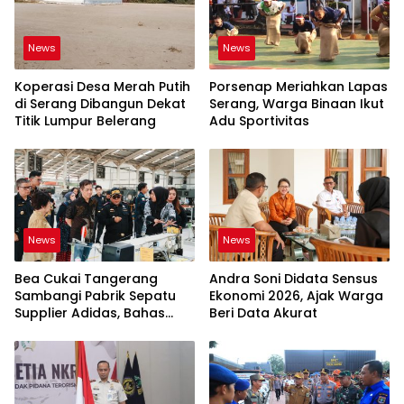
News
News
Koperasi Desa Merah Putih
Porsenap Meriahkan Lapas
di Serang Dibangun Dekat
Serang, Warga Binaan Ikut
Titik Lumpur Belerang
Adu Sportivitas
News
News
Bea Cukai Tangerang
Andra Soni Didata Sensus
Sambangi Pabrik Sepatu
Ekonomi 2026, Ajak Warga
Supplier Adidas, Bahas
Beri Data Akurat
Tantangan Industri Ekspor