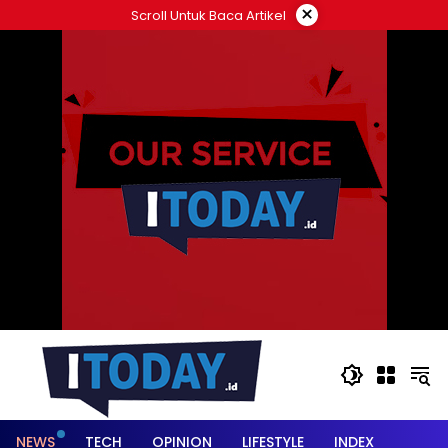
Langsung
×
Scroll Untuk Baca Artikel
ke
konten
NEWS
TECH
OPINION
LIFESTYLE
INDEX