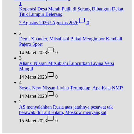
1
Koperasi Desa Merah Putih di Serang Dibangun Dekat
Titik Lumpur Belerang
7 Agustus 2026
7 Agustus 2026
0
2
Demi Xpander, Mitsubishi Bakal Mengimpor Kembali
Pajero Sport
14 Maret 2023
0
3
Aliansi Nissan-Mitsubishi Luncurkan Livina Versi
Mungil
14 Maret 2023
0
4
Sosok New Nissan Livina Terungkap, Apa Kata NMI?
14 Maret 2023
0
5
AS menyalahkan Rusia atas jatuhnya pesawat tak
berawak di Laut Hitam, Moskow menyangkal
15 Maret 2023
0