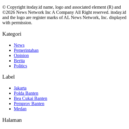
© Copyright itoday.id name, logo and associated element (R) and
©2026 News Network Inc A Company All Right reserved. itoday.id
and the logo are register marks of AL News Network, Inc. displayed
with permission.
Kategori
News
Pemerintahan
Opinion
Berita
Politics
Label
Jakarta
Polda Banten
Bea Cukai Banten
Pemprov Banten
Medan
Halaman