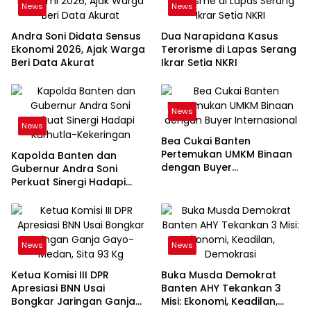
News
News
Andra Soni Didata Sensus
Dua Narapidana Kasus
Ekonomi 2026, Ajak Warga
Terorisme di Lapas Serang
Beri Data Akurat
Ikrar Setia NKRI
News
News
Bea Cukai Banten
Pertemukan UMKM Binaan
Kapolda Banten dan
dengan Buyer
Gubernur Andra Soni
Internasional
Perkuat Sinergi Hadapi
Karhutla-Kekeringan
News
News
Ketua Komisi III DPR
Buka Musda Demokrat
Apresiasi BNN Usai
Banten AHY Tekankan 3
Bongkar Jaringan Ganja
Misi: Ekonomi, Keadilan,