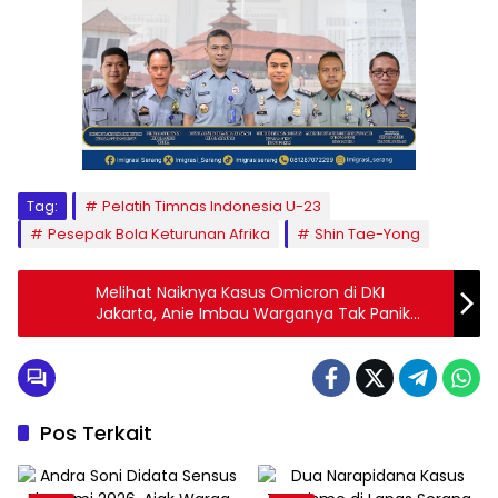
Tag:
Pelatih Timnas Indonesia U-23
Pesepak Bola Keturunan Afrika
Shin Tae-Yong
Melihat Naiknya Kasus Omicron di DKI
Jakarta, Anie Imbau Warganya Tak Panik
dan Tetap Taat Prokes
Pos Terkait