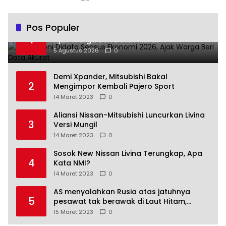
Pos Populer
Andra Soni Didata Sensus Ekonomi 2026,
1
Ajak Warga Beri Data Akurat
5 Agustus 2026
0
Demi Xpander, Mitsubishi Bakal
2
Mengimpor Kembali Pajero Sport
14 Maret 2023
0
Aliansi Nissan-Mitsubishi Luncurkan Livina
3
Versi Mungil
14 Maret 2023
0
Sosok New Nissan Livina Terungkap, Apa
4
Kata NMI?
14 Maret 2023
0
AS menyalahkan Rusia atas jatuhnya
5
pesawat tak berawak di Laut Hitam,
Moskow menyangkal
15 Maret 2023
0