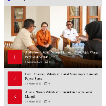
Andra Soni Didata Sensus Ekonomi 2026, Ajak Warga
1
Beri Data Akurat
5 Agustus 2026
0
Demi Xpander, Mitsubishi Bakal Mengimpor Kembali
2
Pajero Sport
14 Maret 2023
0
Aliansi Nissan-Mitsubishi Luncurkan Livina Versi
3
Mungil
14 Maret 2023
0