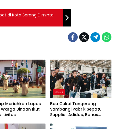
bat di Kota Serang Diminta
News
ap Meriahkan Lapas
Bea Cukai Tangerang
 Warga Binaan Ikut
Sambangi Pabrik Sepatu
rtivitas
Supplier Adidas, Bahas
Tantangan Industri Ekspor