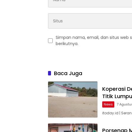
Simpan nama, email, dan situs web 
berikutnya.
Baca Juga
Koperasi D
Titik Lump
News
7 Agustu
itoday.id | Ser
Porsenap M