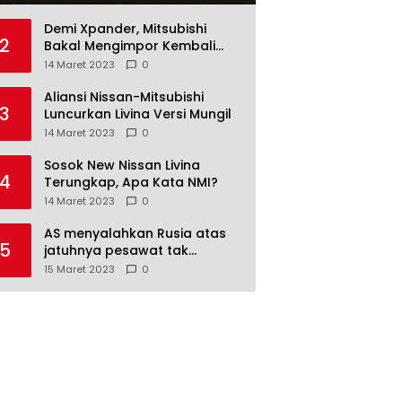
Demi Xpander, Mitsubishi
2
Bakal Mengimpor Kembali
Pajero Sport
14 Maret 2023
0
Aliansi Nissan-Mitsubishi
3
Luncurkan Livina Versi Mungil
14 Maret 2023
0
Sosok New Nissan Livina
4
Terungkap, Apa Kata NMI?
14 Maret 2023
0
AS menyalahkan Rusia atas
5
jatuhnya pesawat tak
berawak di Laut Hitam,
15 Maret 2023
0
Moskow menyangkal