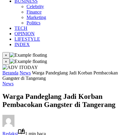
BUSINESS
Celebrity
Finance
Marketing
Politics
TECH
OPINION
LIFESTYLE
INDEX
×
×
Beranda
News
Warga Pandeglang Jadi Korban Pembacokan
Gangster di Tangerang
News
Warga Pandeglang Jadi Korban
Pembacokan Gangster di Tangerang
Redaksi
1 min baca