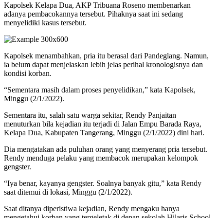
Kapolsek Kelapa Dua, AKP Tribuana Roseno membenarkan
adanya pembacokannya tersebut. Pihaknya saat ini sedang
menyelidiki kasus tersebut.
Kapolsek menambahkan, pria itu berasal dari Pandeglang. Namun,
ia belum dapat menjelaskan lebih jelas perihal kronologisnya dan
kondisi korban.
“Sementara masih dalam proses penyelidikan,” kata Kapolsek,
Minggu (2/1/2022).
Sementara itu, salah satu warga sekitar, Rendy Panjaitan
menuturkan bila kejadian itu terjadi di Jalan Empu Barada Raya,
Kelapa Dua, Kabupaten Tangerang, Minggu (2/1/2022) dini hari.
Dia mengatakan ada puluhan orang yang menyerang pria tersebut.
Rendy menduga pelaku yang membacok merupakan kelompok
gengster.
“Iya benar, kayanya gengster. Soalnya banyak gitu,” kata Rendy
saat ditemui di lokasi, Minggu (2/1/2022).
Saat ditanya diperistiwa kejadian, Rendy mengaku hanya
mengetahui korban yang tergeletak di depan sekolah Hilaris School,