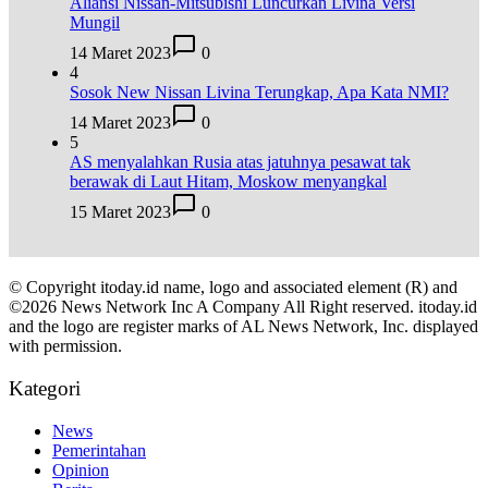
Aliansi Nissan-Mitsubishi Luncurkan Livina Versi
Mungil
14 Maret 2023
0
4
Sosok New Nissan Livina Terungkap, Apa Kata NMI?
14 Maret 2023
0
5
AS menyalahkan Rusia atas jatuhnya pesawat tak
berawak di Laut Hitam, Moskow menyangkal
15 Maret 2023
0
© Copyright itoday.id name, logo and associated element (R) and
©2026 News Network Inc A Company All Right reserved. itoday.id
and the logo are register marks of AL News Network, Inc. displayed
with permission.
Kategori
News
Pemerintahan
Opinion