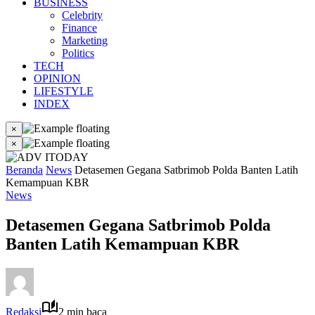
BUSINESS
Celebrity
Finance
Marketing
Politics
TECH
OPINION
LIFESTYLE
INDEX
×
×
Beranda
News
Detasemen Gegana Satbrimob Polda Banten Latih
Kemampuan KBR
News
Detasemen Gegana Satbrimob Polda
Banten Latih Kemampuan KBR
Redaksi
2 min baca