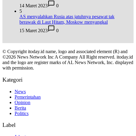
14 Maret 2023
0
5
AS menyalahkan Rusia atas jatuhnya pesawat tak
berawak di Laut Hitam, Moskow menyangkal
15 Maret 2023
0
© Copyright itoday.id name, logo and associated element (R) and
©2026 News Network Inc A Company All Right reserved. itoday.id
and the logo are register marks of AL News Network, Inc. displayed
with permission.
Kategori
News
Pemerintahan
Opinion
Berita
Politics
Label