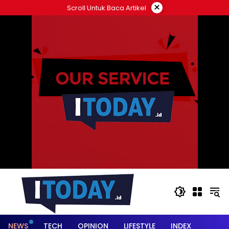
Langsung
×
Scroll Untuk Baca Artikel
ke
konten
NEWS
TECH
OPINION
LIFESTYLE
INDEX