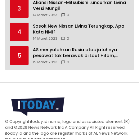
Aliansi Nissan-Mitsubishi Luncurkan Livina
3
Versi Mungil
14 Maret 2023
0
Sosok New Nissan Livina Terungkap, Apa
4
Kata NMI?
14 Maret 2023
0
AS menyalahkan Rusia atas jatuhnya
5
pesawat tak berawak di Laut Hitam,
Moskow menyangkal
15 Maret 2023
0
© Copyright itoday.id name, logo and associated element (R)
and ©2026 News Network Inc A Company All Right reserved.
itoday.id and the logo are register marks of AL News Network,