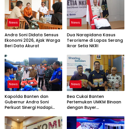
News
News
Andra Soni Didata Sensus
Dua Narapidana Kasus
Ekonomi 2026, Ajak Warga
Terorisme di Lapas Serang
Beri Data Akurat
Ikrar Setia NKRI
News
News
Kapolda Banten dan
Bea Cukai Banten
Gubernur Andra Soni
Pertemukan UMKM Binaan
Perkuat Sinergi Hadapi
dengan Buyer
Karhutla-Kekeringan
Internasional