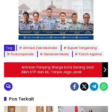
Tag:
Ahmed Zaki Iskandar
Bupati Tangerang
Forkompimda
Generasi Muda
Tokoh Agama
Antrean Panjang Warga Kota Serang Saat
Bikin KTP dan KK, Tanpa Jaga Jarak
Pos Terkait