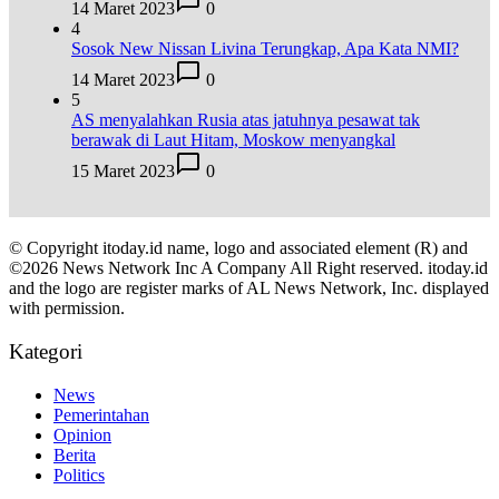
14 Maret 2023
0
4
Sosok New Nissan Livina Terungkap, Apa Kata NMI?
14 Maret 2023
0
5
AS menyalahkan Rusia atas jatuhnya pesawat tak
berawak di Laut Hitam, Moskow menyangkal
15 Maret 2023
0
© Copyright itoday.id name, logo and associated element (R) and
©2026 News Network Inc A Company All Right reserved. itoday.id
and the logo are register marks of AL News Network, Inc. displayed
with permission.
Kategori
News
Pemerintahan
Opinion
Berita
Politics