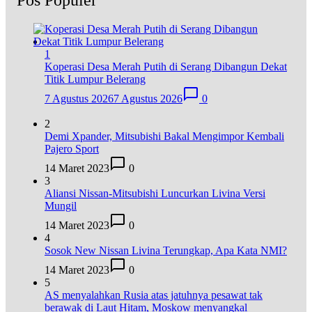
1
Koperasi Desa Merah Putih di Serang Dibangun Dekat
Titik Lumpur Belerang
7 Agustus 2026
7 Agustus 2026
0
2
Demi Xpander, Mitsubishi Bakal Mengimpor Kembali
Pajero Sport
14 Maret 2023
0
3
Aliansi Nissan-Mitsubishi Luncurkan Livina Versi
Mungil
14 Maret 2023
0
4
Sosok New Nissan Livina Terungkap, Apa Kata NMI?
14 Maret 2023
0
5
AS menyalahkan Rusia atas jatuhnya pesawat tak
berawak di Laut Hitam, Moskow menyangkal