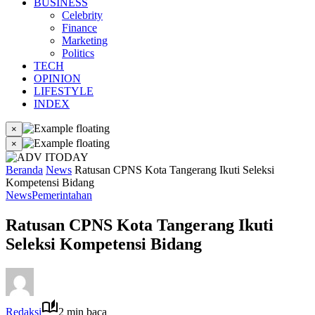
BUSINESS
Celebrity
Finance
Marketing
Politics
TECH
OPINION
LIFESTYLE
INDEX
×
×
Beranda
News
Ratusan CPNS Kota Tangerang Ikuti Seleksi
Kompetensi Bidang
News
Pemerintahan
Ratusan CPNS Kota Tangerang Ikuti
Seleksi Kompetensi Bidang
Redaksi
2 min baca