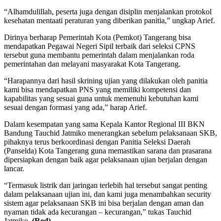
“Alhamdulillah, peserta juga dengan disiplin menjalankan protokol
kesehatan mentaati peraturan yang diberikan panitia,” ungkap Arief.
Dirinya berharap Pemerintah Kota (Pemkot) Tangerang bisa
mendapatkan Pegawai Negeri Sipil terbaik dari seleksi CPNS
tersebut guna membantu pemerintah dalam menjalankan roda
pemerintahan dan melayani masyarakat Kota Tangerang.
“Harapannya dari hasil skrining ujian yang dilakukan oleh panitia
kami bisa mendapatkan PNS yang memiliki kompetensi dan
kapabilitas yang sesuai guna untuk memenuhi kebutuhan kami
sesuai dengan formasi yang ada,” harap Arief.
Dalam kesempatan yang sama Kepala Kantor Regional III BKN
Bandung Tauchid Jatmiko menerangkan sebelum pelaksanaan SKB,
pihaknya terus berkoordinasi dengan Panitia Seleksi Daerah
(Panselda) Kota Tangerang guna memastikan sarana dan prasarana
dipersiapkan dengan baik agar pelaksanaan ujian berjalan dengan
lancar.
“Termasuk listrik dan jaringan terlebih hal tersebut sangat penting
dalam pelaksanaan ujian ini, dan kami juga menambahkan security
sistem agar pelaksanaan SKB ini bisa berjalan dengan aman dan
nyaman tidak ada kecurangan – kecurangan,” tukas Tauchid
Jatmiko.
(Red)