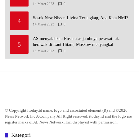
14 Maret 2023
0
Sosok New Nissan Livina Terungkap, Apa Kata NMI?
4
14 Maret 2023
0
AS menyalahkan Rusia atas jatuhnya pesawat tak
5
berawak di Laut Hitam, Moskow menyangkal
15 Maret 2023
0
© Copyright itoday.id name, logo and associated element (R) and ©2026
News Network Inc A Company All Right reserved. itoday.id and the logo are
register marks of AL News Network, Inc. displayed with permission.
Kategori