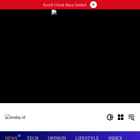
Langsung
×
Scroll Untuk Baca Artikel
ke
konten
NEWS
TECH
OPINION
LIFESTYLE
INDEX