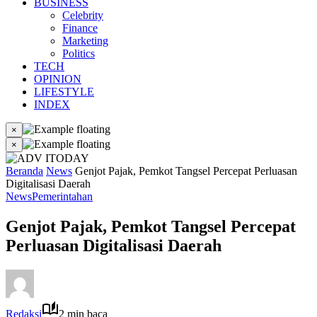
BUSINESS
Celebrity
Finance
Marketing
Politics
TECH
OPINION
LIFESTYLE
INDEX
×
×
Beranda
News
Genjot Pajak, Pemkot Tangsel Percepat Perluasan
Digitalisasi Daerah
News
Pemerintahan
Genjot Pajak, Pemkot Tangsel Percepat
Perluasan Digitalisasi Daerah
Redaksi
2 min baca