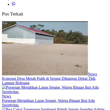
Pos Terkait
News
Koperasi Desa Merah Putih di Serang Dibangun Dekat Titik
Lumpur Belerang
News
Porsenap Meriahkan Lapas Serang, Warga Binaan Ikut Adu
Sportivitas