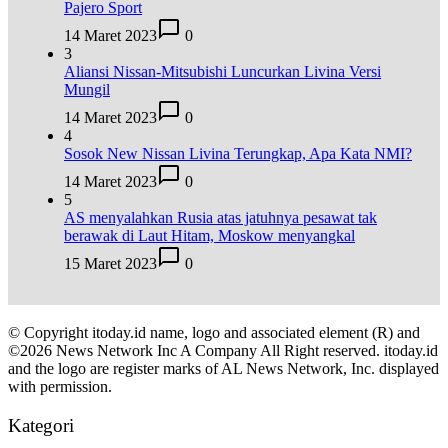
Pajero Sport
14 Maret 2023
0
3
Aliansi Nissan-Mitsubishi Luncurkan Livina Versi
Mungil
14 Maret 2023
0
4
Sosok New Nissan Livina Terungkap, Apa Kata NMI?
14 Maret 2023
0
5
AS menyalahkan Rusia atas jatuhnya pesawat tak
berawak di Laut Hitam, Moskow menyangkal
15 Maret 2023
0
© Copyright itoday.id name, logo and associated element (R) and
©2026 News Network Inc A Company All Right reserved. itoday.id
and the logo are register marks of AL News Network, Inc. displayed
with permission.
Kategori