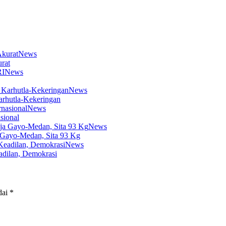
News
rat
News
News
arhutla-Kekeringan
News
sional
News
 Gayo-Medan, Sita 93 Kg
News
dilan, Demokrasi
dai
*