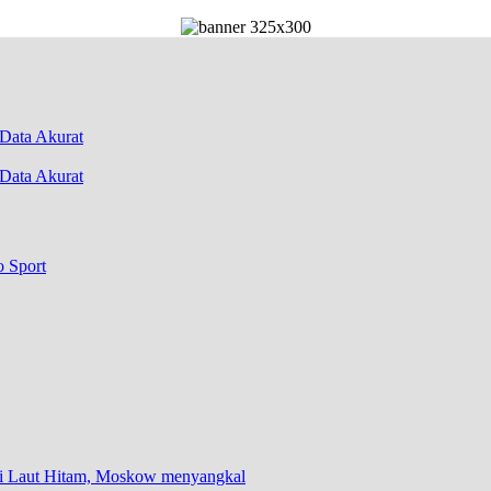
Data Akurat
o Sport
 di Laut Hitam, Moskow menyangkal