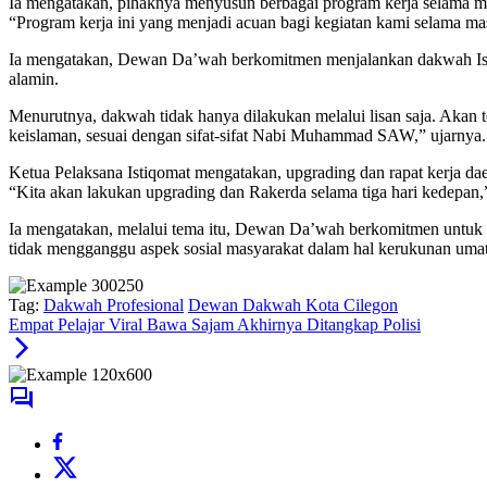
Ia mengatakan, pihaknya menyusun berbagai program kerja selama m
“Program kerja ini yang menjadi acuan bagi kegiatan kami selama ma
Ia mengatakan, Dewan Da’wah berkomitmen menjalankan dakwah Islam
alamin.
Menurutnya, dakwah tidak hanya dilakukan melalui lisan saja. Akan t
keislaman, sesuai dengan sifat-sifat Nabi Muhammad SAW,” ujarnya.
Ketua Pelaksana Istiqomat mengatakan, upgrading dan rapat kerja da
“Kita akan lakukan upgrading dan Rakerda selama tiga hari kedepan,
Ia mengatakan, melalui tema itu, Dewan Da’wah berkomitmen untuk 
tidak mengganggu aspek sosial masyarakat dalam hal kerukunan uma
Tag:
Dakwah Profesional
Dewan Dakwah Kota Cilegon
Empat Pelajar Viral Bawa Sajam Akhirnya Ditangkap Polisi