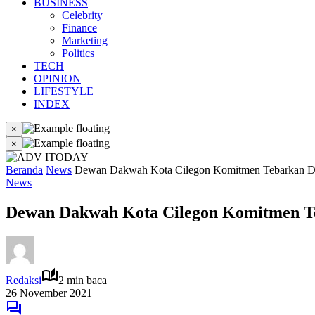
BUSINESS
Celebrity
Finance
Marketing
Politics
TECH
OPINION
LIFESTYLE
INDEX
×
×
Beranda
News
Dewan Dakwah Kota Cilegon Komitmen Tebarkan Da
News
Dewan Dakwah Kota Cilegon Komitmen Te
Redaksi
2 min baca
26 November 2021