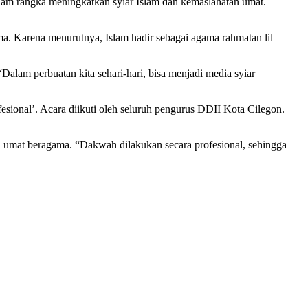
lam rangka meningkatkan syiar Islam dan kemaslahatan umat.
 Karena menurutnya, Islam hadir sebagai agama rahmatan lil
Dalam perbuatan kita sehari-hari, bisa menjadi media syiar
sional’. Acara diikuti oleh seluruh pengurus DDII Kota Cilegon.
 umat beragama. “Dakwah dilakukan secara profesional, sehingga