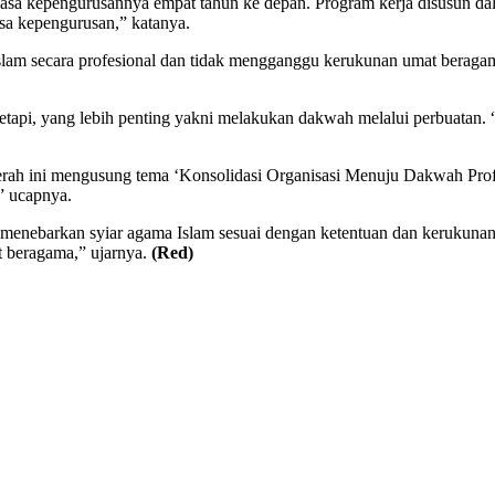
asa kepengurusannya empat tahun ke depan. Program kerja disusun da
sa kepengurusan,” katanya.
 secara profesional dan tidak mengganggu kerukunan umat beragama.
etapi, yang lebih penting yakni melakukan dakwah melalui perbuatan. “
erah ini mengusung tema ‘Konsolidasi Organisasi Menuju Dakwah Profe
” ucapnya.
menebarkan syiar agama Islam sesuai dengan ketentuan dan kerukunan
t beragama,” ujarnya.
(Red)