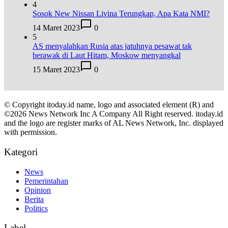
4
Sosok New Nissan Livina Terungkap, Apa Kata NMI?
14 Maret 2023
0
5
AS menyalahkan Rusia atas jatuhnya pesawat tak
berawak di Laut Hitam, Moskow menyangkal
15 Maret 2023
0
© Copyright itoday.id name, logo and associated element (R) and
©2026 News Network Inc A Company All Right reserved. itoday.id
and the logo are register marks of AL News Network, Inc. displayed
with permission.
Kategori
News
Pemerintahan
Opinion
Berita
Politics
Label